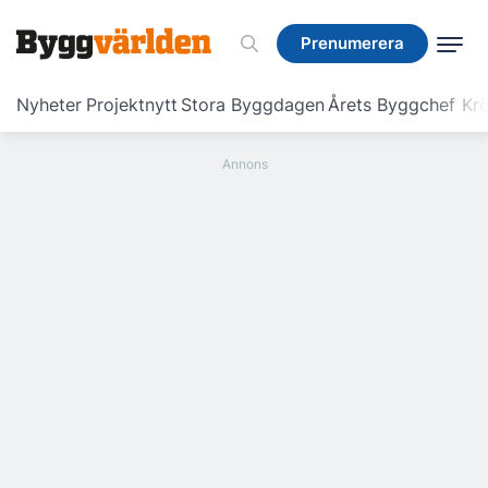
Prenumerera
Prenumerera
Nyheter
Projektnytt
Stora Byggdagen
Årets Byggchef
Krö