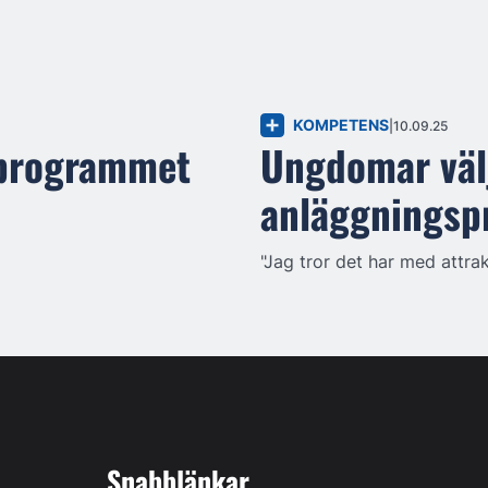
KOMPETENS
10.09.25
gprogrammet
Ungdomar välj
anläggnings
"Jag tror det har med attrak
Snabblänkar