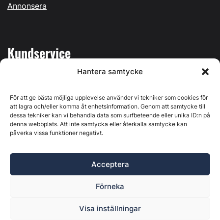
Annonsera
Kundservice
Hantera samtycke
Mina sidor
Kontakta oss
För att ge bästa möjliga upplevelse använder vi tekniker som cookies för
att lagra och/eller komma åt enhetsinformation. Genom att samtycke till
dessa tekniker kan vi behandla data som surfbeteende eller unika ID:n på
denna webbplats. Att inte samtycka eller återkalla samtycke kan
påverka vissa funktioner negativt.
Byggvärlden produceras av
Svenska Media i Ljusdal AB
,
Östernäsvägen 1, 827 32 Ljusdal, org.nr: 556625-6425 -
Acceptera
Ansvarig utgivare: Henrik Ekberg. Innehållet på denna
webbplats är upphovsrättsligt skyddat. Ange källa vid citering.
Förneka
Byggvärlden är en del av
Marknadsdatagruppen
.
Policy för datahantering, integritet och cookies
Visa inställningar