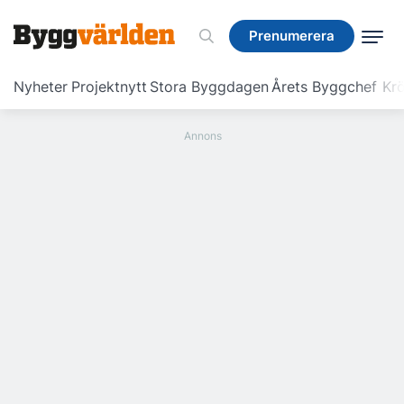
Prenumerera
Prenumerera
Nyheter
Projektnytt
Stora Byggdagen
Årets Byggchef
Krö