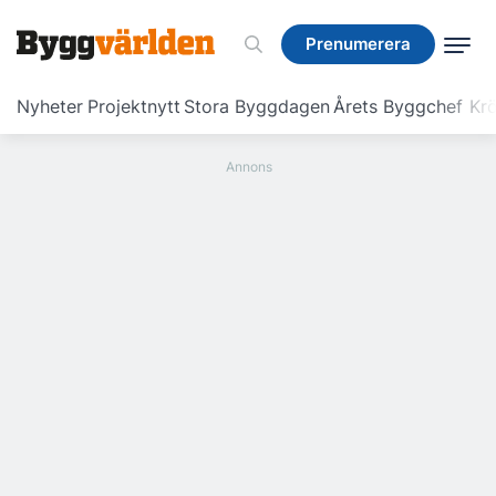
Prenumerera
Prenumerera
Nyheter
Projektnytt
Stora Byggdagen
Årets Byggchef
Krö