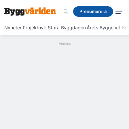
Prenumerera
Prenumerera
Nyheter
Projektnytt
Stora Byggdagen
Årets Byggchef
Krö