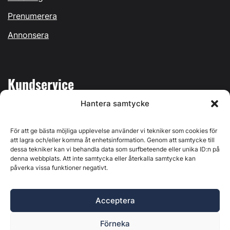
Prenumerera
Annonsera
Kundservice
Hantera samtycke
Mina sidor
Kontakta oss
För att ge bästa möjliga upplevelse använder vi tekniker som cookies för
att lagra och/eller komma åt enhetsinformation. Genom att samtycke till
dessa tekniker kan vi behandla data som surfbeteende eller unika ID:n på
denna webbplats. Att inte samtycka eller återkalla samtycke kan
påverka vissa funktioner negativt.
Byggvärlden produceras av
Svenska Media i Ljusdal AB
,
Östernäsvägen 1, 827 32 Ljusdal, org.nr: 556625-6425 -
Acceptera
Ansvarig utgivare: Henrik Ekberg. Innehållet på denna
webbplats är upphovsrättsligt skyddat. Ange källa vid citering.
Förneka
Byggvärlden är en del av
Marknadsdatagruppen
.