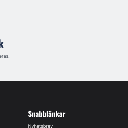
k
eras.
Snabblänkar
Nyhetsbrev