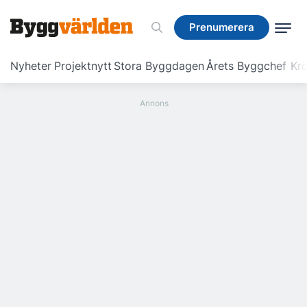
Prenumerera
Prenumerera
Nyheter
Projektnytt
Stora Byggdagen
Årets Byggchef
Krö