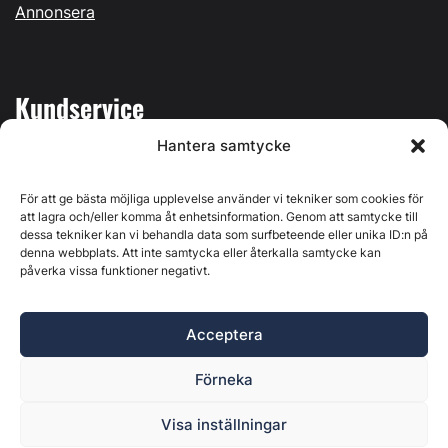
Annonsera
Kundservice
Hantera samtycke
Mina sidor
Kontakta oss
För att ge bästa möjliga upplevelse använder vi tekniker som cookies för
att lagra och/eller komma åt enhetsinformation. Genom att samtycke till
dessa tekniker kan vi behandla data som surfbeteende eller unika ID:n på
denna webbplats. Att inte samtycka eller återkalla samtycke kan
påverka vissa funktioner negativt.
Byggvärlden produceras av
Svenska Media i Ljusdal AB
,
Östernäsvägen 1, 827 32 Ljusdal, org.nr: 556625-6425 -
Acceptera
Ansvarig utgivare: Henrik Ekberg. Innehållet på denna
webbplats är upphovsrättsligt skyddat. Ange källa vid citering.
Förneka
Byggvärlden är en del av
Marknadsdatagruppen
.
Policy för datahantering, integritet och cookies
Visa inställningar