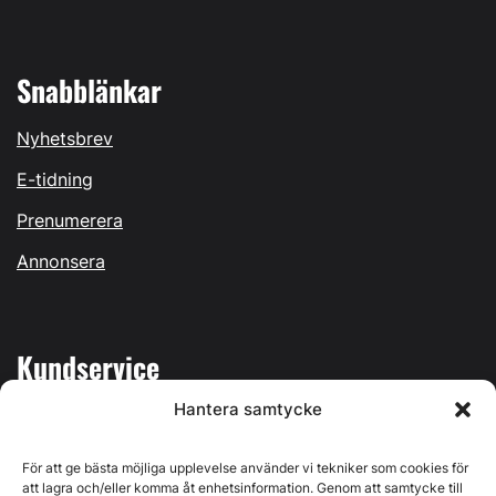
Snabblänkar
Nyhetsbrev
E-tidning
Prenumerera
Annonsera
Kundservice
Hantera samtycke
Mina sidor
Kontakta oss
För att ge bästa möjliga upplevelse använder vi tekniker som cookies för
att lagra och/eller komma åt enhetsinformation. Genom att samtycke till