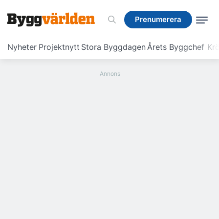
Prenumerera
Prenumerera
Nyheter
Projektnytt
Stora Byggdagen
Årets Byggchef
Krö