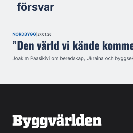
försvar
NORDBYGG
27.01.26
”Den värld vi kände kommer
Joakim Paasikivi om beredskap, Ukraina och byggsekt