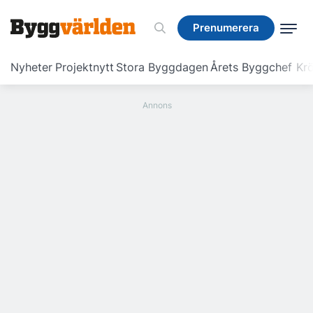
Prenumerera
Prenumerera
Nyheter
Projektnytt
Stora Byggdagen
Årets Byggchef
Krö