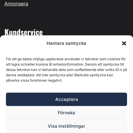
Annonsera
Kundservice
Hantera samtycke
Mina sidor
Kontakta oss
För att ge bästa möjliga upplevelse använder vi tekniker som cookies för
att lagra och/eller komma åt enhetsinformation. Genom att samtycke till
dessa tekniker kan vi behandla data som surfbeteende eller unika ID:n på
denna webbplats. Att inte samtycka eller återkalla samtycke kan
påverka vissa funktioner negativt.
Byggvärlden produceras av
Svenska Media i Ljusdal AB
,
Östernäsvägen 1, 827 32 Ljusdal, org.nr: 556625-6425 -
Acceptera
Ansvarig utgivare: Henrik Ekberg. Innehållet på denna
webbplats är upphovsrättsligt skyddat. Ange källa vid citering.
Förneka
Byggvärlden är en del av
Marknadsdatagruppen
.
Policy för datahantering, integritet och cookies
Visa inställningar