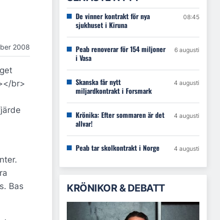
De vinner kontrakt för nya
08:45
sjukhuset i Kiruna
ober 2008
Peab renoverar för 154 miljoner
6 augusti
i Vasa
aget
Skanska får nytt
r></br>
4 augusti
miljardkontrakt i Forsmark
fjärde
Krönika: Efter sommaren är det
4 augusti
allvar!
Peab tar skolkontrakt i Norge
4 augusti
nter.
ra
s. Bas
KRÖNIKOR & DEBATT