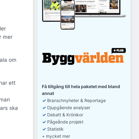
ler
är mer
Tala om
har ett
Få tillgång till hela paketet med bland
annat
 man
✓
Branschnyheter & Reportage
✓
D
jupgående analyser
nars ska
✓
Debatt
& Krönikor
✓
Pågeånde projekt
✓
Statistik
+ mycket mer