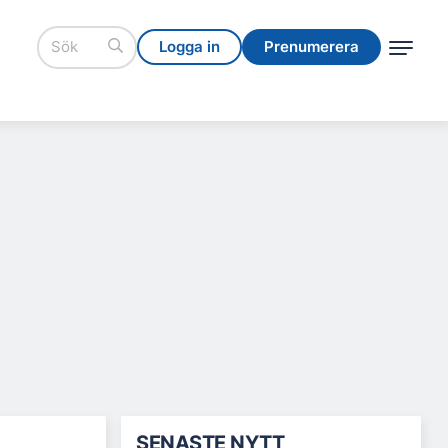
Logga in
Prenumerera
Logga in
Prenumerera
SENASTE NYTT