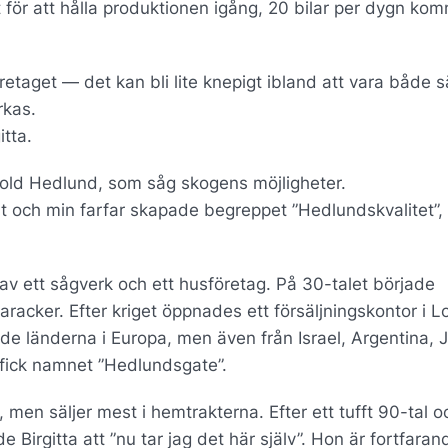
 för att hålla produktionen igång, 20 bilar per dygn kom
etaget — det kan bli lite knepigt ibland att vara både s
rkas.
itta.
old Hedlund, som såg skogens möjligheter.
mt och min farfar skapade begreppet ”Hedlundskvalitet”,
av ett sågverk och ett husföretag. På 30-talet började
baracker. Efter kriget öppnades ett försäljningskontor i 
de länderna i Europa, men även från Israel, Argentina, 
 fick namnet ”Hedlundsgate”.
 men säljer mest i hemtrakterna. Efter ett tufft 90-tal o
e Birgitta att ”nu tar jag det här själv”. Hon är fortfara