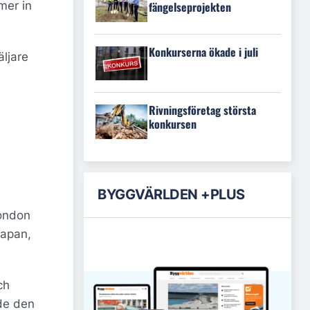
fängelseprojekten
mer in
Konkurserna ökade i juli
äljare
Rivningsföretag största
konkursen
BYGGVÄRLDEN +PLUS
London
Japan,
ch
nde den