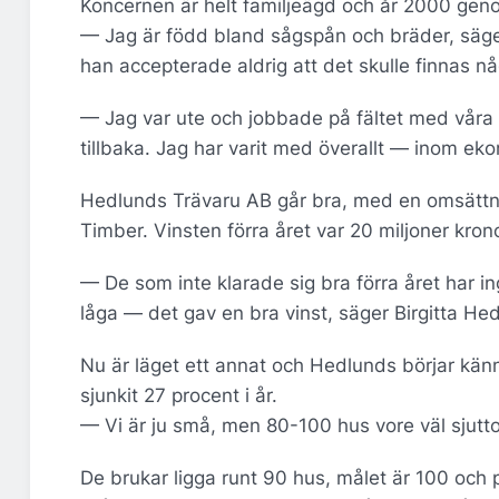
Koncernen är helt familjeägd och år 2000 gen
— Jag är född bland sågspån och bräder, säger
han accepterade aldrig att det skulle finnas nå
— Jag var ute och jobbade på fältet med våra sä
tillbaka. Jag har varit med överallt — inom e
Hedlunds Trävaru AB går bra, med en omsättni
Timber. Vinsten förra året var 20 miljoner krono
— De som inte klarade sig bra förra året har i
låga — det gav en bra vinst, säger Birgitta He
Nu är läget ett annat och Hedlunds börjar kän
sjunkit 27 procent i år.
— Vi är ju små, men 80-100 hus vore väl sjutton
De brukar ligga runt 90 hus, målet är 100 och 