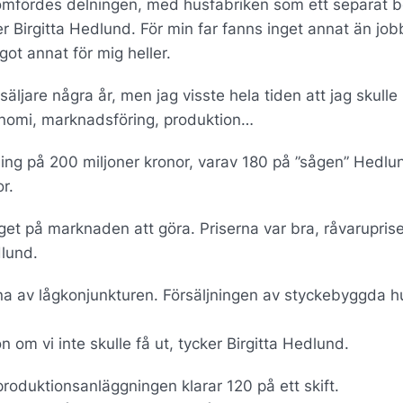
omfördes delningen, med husfabriken som ett separat b
 Birgitta Hedlund. För min far fanns inget annat än job
got annat för mig heller.
ljare några år, men jag visste hela tiden att jag skulle
konomi, marknadsföring, produktion…
ng på 200 miljoner kronor, varav 180 på ”sågen” Hedlu
r.
nget på marknaden att göra. Priserna var bra, råvarupris
dlund.
na av lågkonjunkturen. Försäljningen av styckebyggda h
 om vi inte skulle få ut, tycker Birgitta Hedlund.
produktionsanläggningen klarar 120 på ett skift.