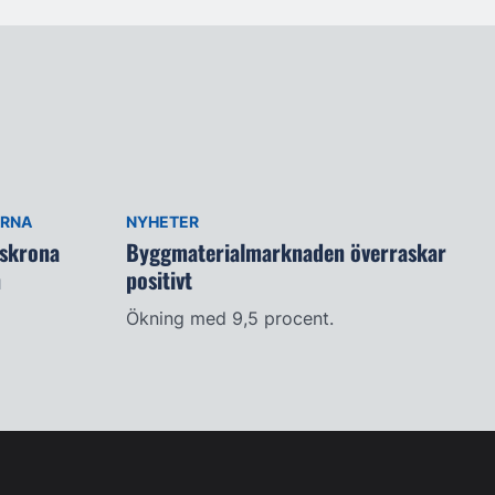
ARNA
NYHETER
lskrona
Byggmaterialmarknaden överraskar
n
positivt
Ökning med 9,5 procent.