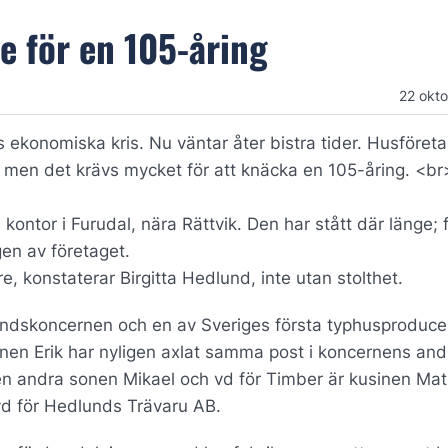
te för en 105-åring
22 okt
ekonomiska kris. Nu väntar åter bistra tider. Husföret
men det krävs mycket för att knäcka en 105-åring. <b
kontor i Furudal, nära Rättvik. Den har stått där länge; 
en av företaget.
, konstaterar Birgitta Hedlund, inte utan stolthet.
undskoncernen och en av Sveriges första typhusproduce
en Erik har nyligen axlat samma post i koncernens and
en andra sonen Mikael och vd för Timber är kusinen Mat
 vd för Hedlunds Trävaru AB.