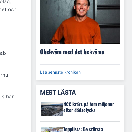
olag.
bet och
Obekväm med det bekväma
nds
Läs senaste krönikan
erna
MEST LÄSTA
us har
NCC krävs på fem miljoner
efter dödsolycka
Topplista: De största