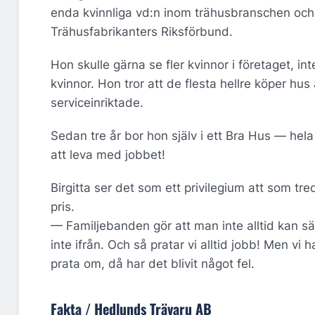
enda kvinnliga vd:n inom trähusbranschen och 
Trähusfabrikanters Riksförbund.
Hon skulle gärna se fler kvinnor i företaget, in
kvinnor. Hon tror att de flesta hellre köper hu
serviceinriktade.
Sedan tre år bor hon själv i ett Bra Hus — hel
att leva med jobbet!
Birgitta ser det som ett privilegium att som tre
pris.
— Familjebanden gör att man inte alltid kan sä
inte ifrån. Och så pratar vi alltid jobb! Men vi
prata om, då har det blivit något fel.
Fakta / Hedlunds Trävaru AB