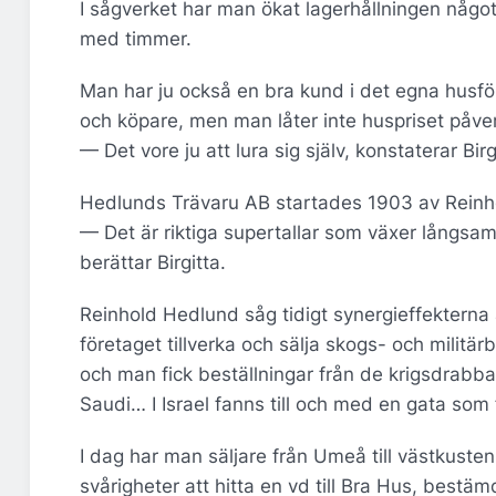
I sågverket har man ökat lagerhållningen något
med timmer.
Man har ju också en bra kund i det egna husför
och köpare, men man låter inte huspriset påve
— Det vore ju att lura sig själv, konstaterar Birg
Hedlunds Trävaru AB startades 1903 av Reinh
— Det är riktiga supertallar som växer långsa
berättar Birgitta.
Reinhold Hedlund såg tidigt synergieffekterna 
företaget tillverka och sälja skogs- och militär
och man fick beställningar från de krigsdrabba
Saudi… I Israel fanns till och med en gata som
I dag har man säljare från Umeå till västkusten,
svårigheter att hitta en vd till Bra Hus, bestämd