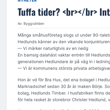
NYHETER
Tuffa tider? <br></br> In
Av: Byggvärlden
Många småhusföretag slogs ut under 90-talets 
Hedlunds känner av den vikande konjunkturen 
— Vi märker naturligtvis av en nedg
En bamsig dalahäst vaktar entrén till Hedlunds 
generationen Hedlundare är på väg in i ledning
— Vi är kommunens största privata arbetsgivare
Hon är vd för Bra Hus, det ena bolaget i Hedl
Marknadschef sedan 30 år är maken Börje. Son
bolag, Hedlunds Timber. I husfabriken finns d
för hela rasket är storebror Christer Hedlund,