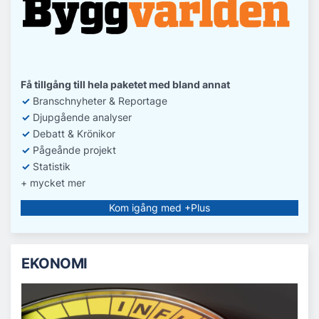
Få tillgång till hela paketet med bland annat
✓
Branschnyheter & Reportage
✓
D
jupgående analyser
✓
Debatt
& Krönikor
✓
Pågeånde projekt
✓
Statistik
+ mycket mer
Kom igång med +Plus
EKONOMI