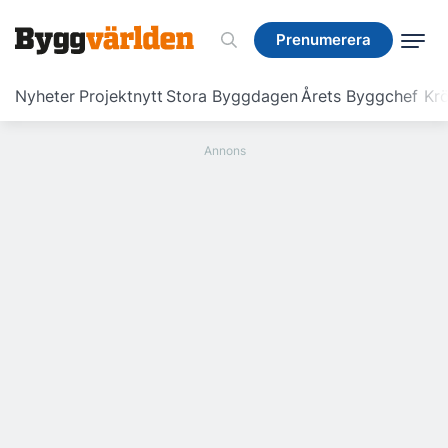
Prenumerera
Prenumerera
Nyheter
Projektnytt
Stora Byggdagen
Årets Byggchef
Krö