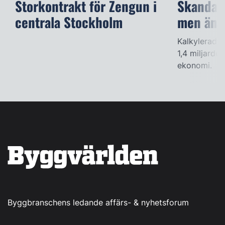
Storkontrakt för Zengun i
Skandalb
centrala Stockholm
men änd
Kalkylerade 
1,4 miljarde
ekonomi.
Byggbranschens ledande affärs- & nyhetsforum