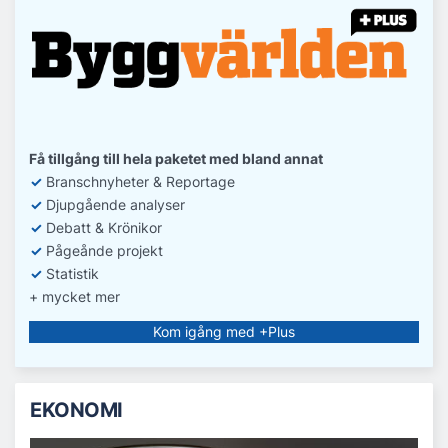
Få tillgång till hela paketet med bland annat
✓
Branschnyheter & Reportage
✓
D
jupgående analyser
✓
Debatt
& Krönikor
✓
Pågeånde projekt
✓
Statistik
+ mycket mer
Kom igång med +Plus
EKONOMI