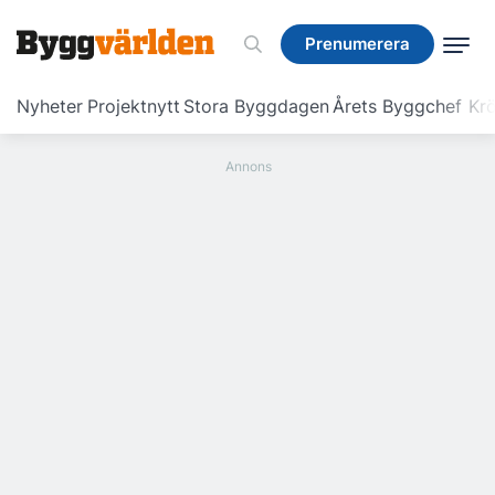
Prenumerera
Prenumerera
Nyheter
Projektnytt
Stora Byggdagen
Årets Byggchef
Krö