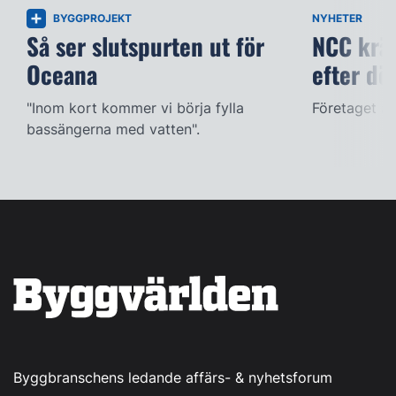
BYGGPROJEKT
NYHETER
Så ser slutspurten ut för
NCC kräv
Oceana
efter dö
"Inom kort kommer vi börja fylla
Företaget ac
bassängerna med vatten".
Byggbranschens ledande affärs- & nyhetsforum