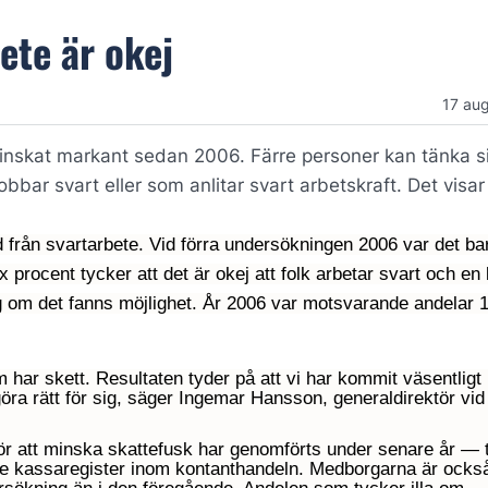
ete är okej
17 aug
inskat markant sedan 2006. Färre personer kan tänka si
bbar svart eller som anlitar svart arbetskraft. Det visar
 från svartarbete. Vid förra undersökningen 2006 var det ba
ocent tycker att det är okej att folk arbetar svart och en l
g om det fanns möjlighet. År 2006 var motsvarande andelar 
har skett. Resultaten tyder på att vi har kommit väsentligt
göra rätt för sig, säger Ingemar Hansson, generaldirektör vid
för att minska skattefusk har genomförts under senare år — ti
ade kassaregister inom kontanthandeln. Medborgarna är ocks