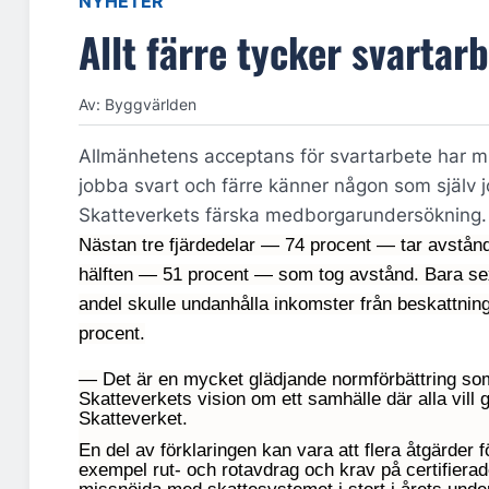
NYHETER
Allt färre tycker svartarb
Av: Byggvärlden
Allmänhetens acceptans för svartarbete har m
jobba svart och färre känner någon som själv jo
Skatteverkets färska medborgarundersökning.
Nästan tre fjärdedelar — 74 procent — tar avstånd
hälften — 51 procent — som tog avstånd. Bara sex pr
andel skulle undanhålla inkomster från beskattnin
procent.
— Det är en mycket glädjande normförbättring som 
Skatteverkets vision om ett samhälle där alla vill 
Skatteverket.
En del av förklaringen kan vara att flera åtgärder 
exempel rut- och rotavdrag och krav på certifier