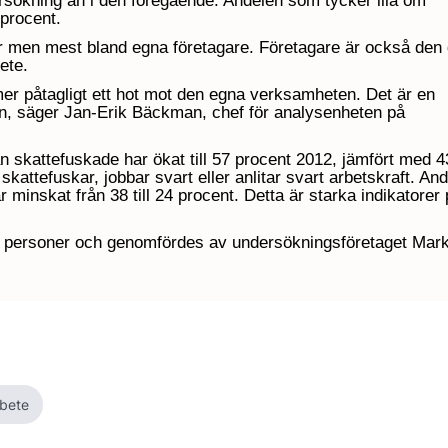
rsökning än i den föregående. Andelen som tycker illa om
 procent.
er men mest bland egna företagare. Företagare är också den
ete.
er påtagligt ett hot mot den egna verksamheten. Det är en
ppen, säger Jan-Erik Bäckman, chef för analysenheten på
 skattefuskade har ökat till 57 procent 2012, jämfört med 4
attefuskar, jobbar svart eller anlitar svart arbetskraft. An
minskat från 38 till 24 procent. Detta är starka indikatorer 
 personer och genomfördes av undersökningsföretaget Mark
rbete