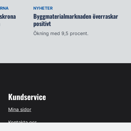
ARNA
NYHETER
lskrona
Byggmaterialmarknaden överraskar
n
positivt
Ökning med 9,5 procent.
Kundservice
Mina sidor
Kontakta oss