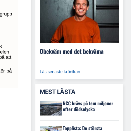
 grupp
3
Obekväm med det bekväma
delen
på att
ör på
Läs senaste krönikan
MEST LÄSTA
NCC krävs på fem miljoner
efter dödsolycka
Topplista: De största