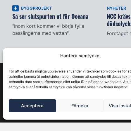
BYGGPROJEKT
NYHETER
Så ser slutspurten ut för Oceana
NCC krävs 
dödsolyck
"Inom kort kommer vi börja fylla
bassängerna med vatten".
Företaget 
Hantera samtycke
För att ge bästa möjliga upplevelse använder vi tekniker som cookies för at
och/eller komma åt enhetsinformation. Genom att samtycke till dessa tekni
behandla data som surfbeteende eller unika ID:n på denna webbplats. Att i
samtycka eller återkalla samtycke kan påverka vissa funktioner negativt.
Acceptera
Förneka
Visa instä
Byggbranschens ledande affärs- & nyhetsforum