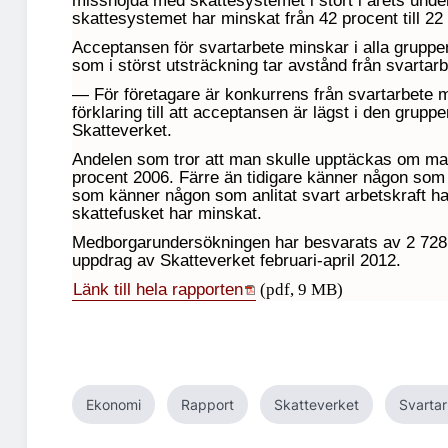
missnöjda med skattesystemet i stort i årets unde
skattesystemet har minskat från 42 procent till 22
Acceptansen för svartarbete minskar i alla grupp
som i störst utsträckning tar avstånd från svartarb
— För företagare är konkurrens från svartarbete m
förklaring till att acceptansen är lägst i den gru
Skatteverket.
Andelen som tror att man skulle upptäckas om man
procent 2006. Färre än tidigare känner någon som sk
som känner någon som anlitat svart arbetskraft har 
skattefusket har minskat.
Medborgarundersökningen har besvarats av 2 728
uppdrag av Skatteverket februari-april 2012.
Länk till hela rapporten
(pdf, 9 MB)
Ekonomi
Rapport
Skatteverket
Svarta