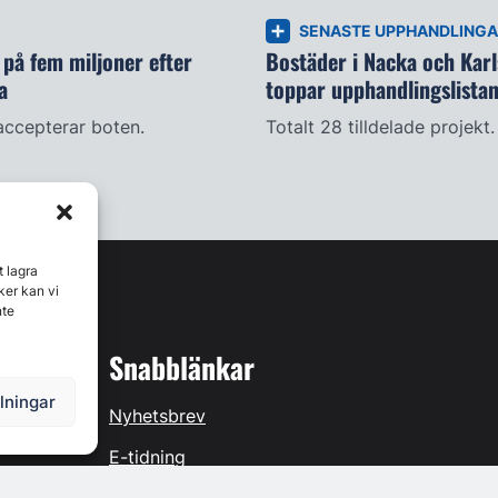
SENASTE UPPHANDLING
på fem miljoner efter
Bostäder i Nacka och Kar
a
toppar upphandlingslista
accepterar boten.
Totalt 28 tilldelade projekt.
t lagra
ker kan vi
nte
Snabblänkar
llningar
Nyhetsbrev
E-tidning