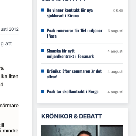
De vinner kontrakt för nya
08:45
sjukhuset i Kiruna
usti 2012
Peab renoverar för 154 miljoner
6 augusti
i Vasa
g att
Skanska får nytt
4 augusti
miljardkontrakt i Forsmark
ra
Krönika: Efter sommaren är det
4 augusti
allvar!
ika liten
14
Peab tar skolkontrakt i Norge
4 augusti
 närmare
KRÖNIKOR & DEBATT
ll
å mindre