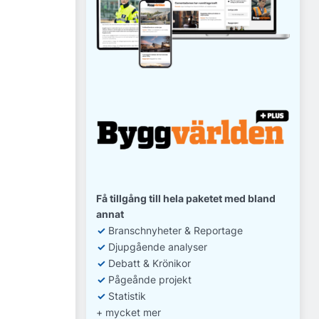
Få tillgång till hela paketet med bland
annat
✓
Branschnyheter & Reportage
✓
D
jupgående analyser
✓
Debatt
& Krönikor
✓
Pågeånde projekt
✓
Statistik
+ mycket mer