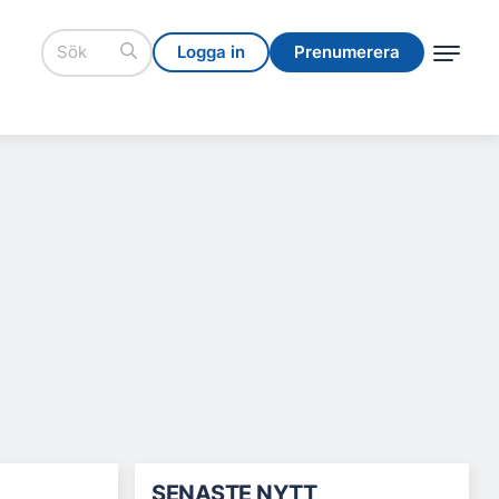
Logga in
Prenumerera
Logga in
Prenumerera
SENASTE NYTT