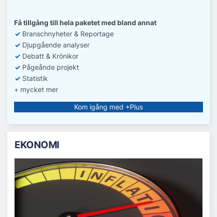
Få tillgång till hela paketet med bland annat
✓
Branschnyheter & Reportage
✓
D
jupgående analyser
✓
Debatt
& Krönikor
✓
Pågeånde projekt
✓
Statistik
+ mycket mer
Kom igång med +Plus
EKONOMI