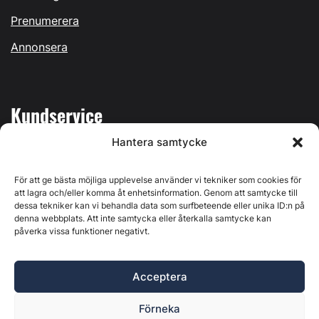
Prenumerera
Annonsera
Kundservice
Hantera samtycke
Mina sidor
Kontakta oss
För att ge bästa möjliga upplevelse använder vi tekniker som cookies för
att lagra och/eller komma åt enhetsinformation. Genom att samtycke till
dessa tekniker kan vi behandla data som surfbeteende eller unika ID:n på
denna webbplats. Att inte samtycka eller återkalla samtycke kan
påverka vissa funktioner negativt.
Byggvärlden produceras av
Svenska Media i Ljusdal AB
,
Östernäsvägen 1, 827 32 Ljusdal, org.nr: 556625-6425 -
Acceptera
Ansvarig utgivare: Henrik Ekberg. Innehållet på denna
webbplats är upphovsrättsligt skyddat. Ange källa vid citering.
Förneka
Byggvärlden är en del av
Marknadsdatagruppen
.