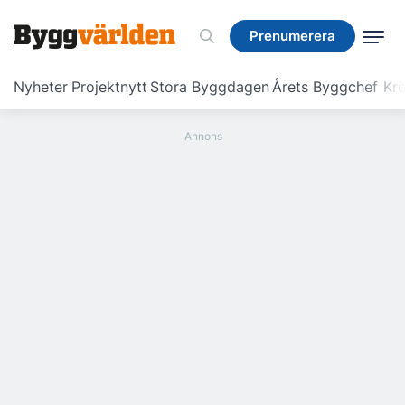
Prenumerera
Prenumerera
Nyheter
Projektnytt
Stora Byggdagen
Årets Byggchef
Krö