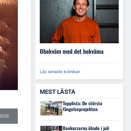
Obekväm med det bekväma
Läs senaste krönikan
MEST LÄSTA
Topplista: De största
fängelseprojekten
 2025
Konkurserna ökade i juli