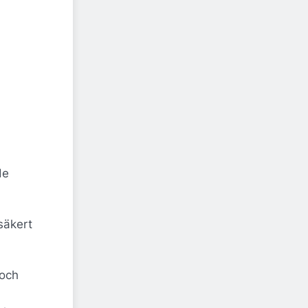
de
säkert
 och