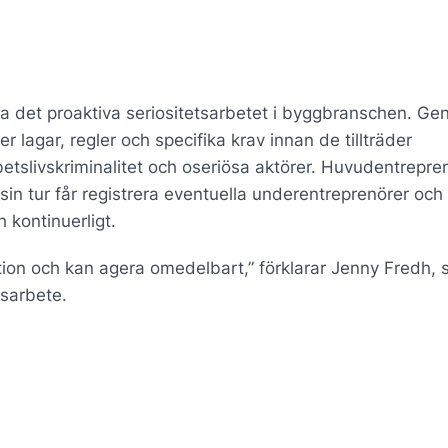
ka det proaktiva seriositetsarbetet i byggbranschen. Ge
er lagar, regler och specifika krav innan de tillträder
etslivskriminalitet och oseriösa aktörer. Huvudentrepre
i sin tur får registrera eventuella underentreprenörer och 
 kontinuerligt.
tion och kan agera omedelbart,” förklarar Jenny Fredh, 
tsarbete.