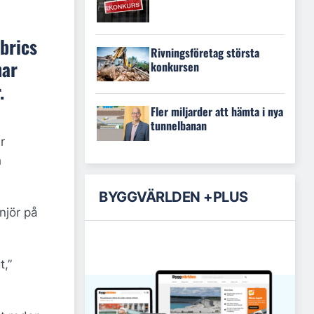
brics
Rivningsföretag största
har
konkursen
.
Fler miljarder att hämta i nya
tunnelbanan
r
h
BYGGVÄRLDEN +PLUS
njör på
t,”