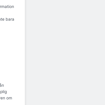
ormation
nte bara
rån
plig
ören om