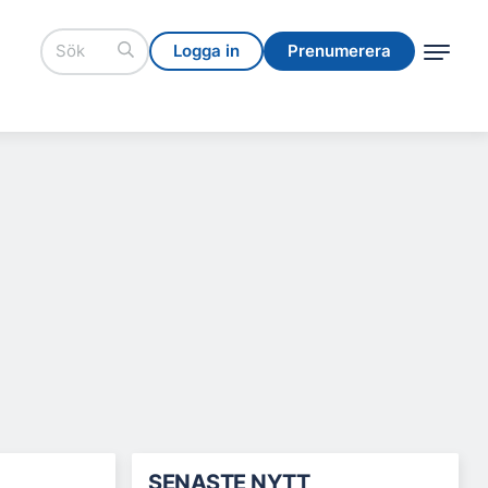
Logga in
Prenumerera
Logga in
Prenumerera
SENASTE NYTT