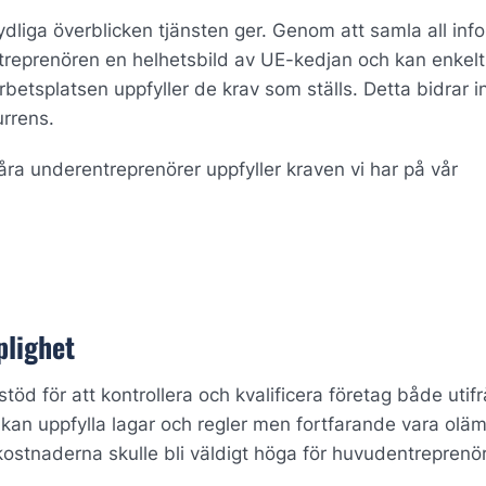
dliga överblicken tjänsten ger. Genom att samla all inf
ntreprenören en helhetsbild av UE-kedjan och kan enkelt
rbetsplatsen uppfyller de krav som ställs. Detta bidrar i
urrens.
ra underentreprenörer uppfyller kraven vi har på vår
plighet
stöd för att kontrollera och kvalificera företag både utif
 kan uppfylla lagar och regler men fortfarande vara oläm
r kostnaderna skulle bli väldigt höga för huvudentrepren