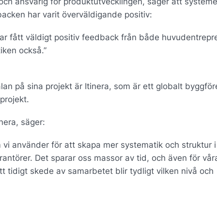
och ansvarig för produktutvecklingen, säger att system
cken har varit överväldigande positiv:
ar fått väldigt positiv feedback från både huvudentrepr
tiken också.”
n på sina projekt är Itinera, som är ett globalt byggför
projekt.
nera, säger:
 vi använder för att skapa mer systematik och struktur i
rantörer. Det sparar oss massor av tid, och även för vår
t tidigt skede av samarbetet blir tydligt vilken nivå och