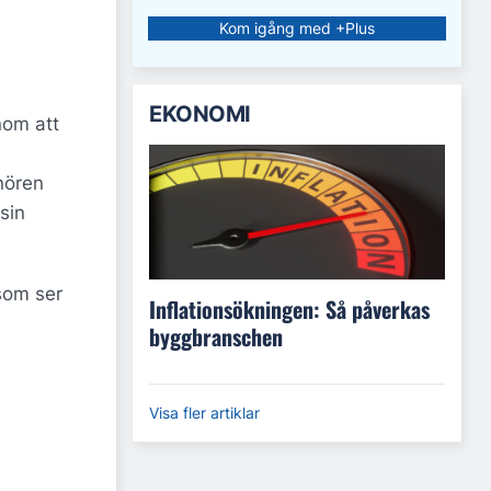
Kom igång med +Plus
EKONOMI
nom att
nören
sin
som ser
Inflationsökningen: Så påverkas
byggbranschen
Visa fler artiklar