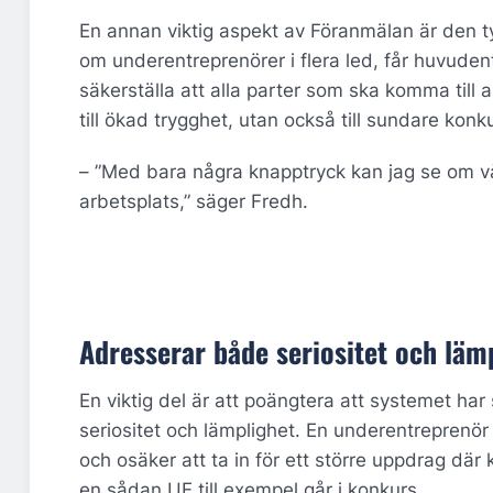
En annan viktig aspekt av Föranmälan är den ty
om underentreprenörer i flera led, får huvude
säkerställa att alla parter som ska komma till a
till ökad trygghet, utan också till sundare konk
– ”Med bara några knapptryck kan jag se om vå
arbetsplats,” säger Fredh.
Adresserar både seriositet och läm
En viktig del är att poängtera att systemet har 
seriositet och lämplighet. En underentreprenör
och osäker att ta in för ett större uppdrag dä
en sådan UE till exempel går i konkurs.