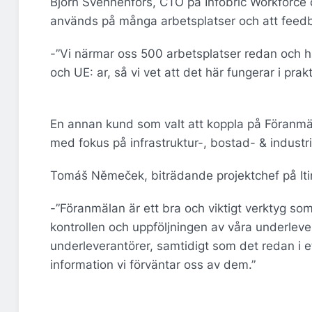
Björn Svennenfors, CTO på Infobric Workforce 
används på många arbetsplatser och att feedba
-”Vi närmar oss 500 arbetsplatser redan och h
och UE: ar, så vi vet att det här fungerar i prak
En annan kund som valt att koppla på Föranmäla
med fokus på infrastruktur-, bostad- & industri
Tomáš Němeček, biträdande projektchef på Iti
-”Föranmälan är ett bra och viktigt verktyg som
kontrollen och uppföljningen av våra underleve
underleverantörer, samtidigt som det redan i et
information vi förväntar oss av dem.”