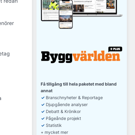
et redan
enörer
etag
Få tillgång till hela paketet med bland
annat
✓
Branschnyheter & Reportage
a
✓
D
jupgående analyser
✓
Debatt
& Krönikor
✓
Pågeånde projekt
✓
Statistik
+ mycket mer