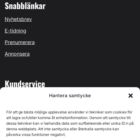
Snabblänkar
Nyhetsbrev
E-tidning
Prenumerera
Annonsera
Kundservice
Hantera samtycke
Mina sidor
Kontakta oss
För att ge bästa möjliga upplevelse använder vi tekniker som cookies för
att lagra och/eller komma åt enhetsinformation. Genom att samtycke till
dessa tekniker kan vi behandla data som surfbeteende eller unika ID:n på
denna webbplats. Att inte samtycka eller återkalla samtycke kan
påverka vissa funktioner negativt.