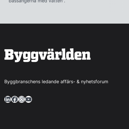
bassängerna med vatten".
Byggbranschens ledande affärs- & nyhetsforum
LinkedIn
Facebook
Instagram
YouTube