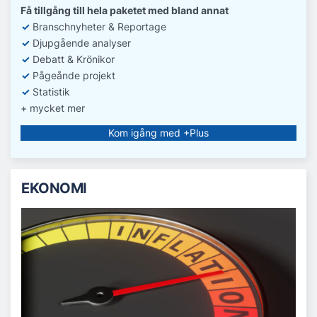
Få tillgång till hela paketet med bland annat
✓
Branschnyheter & Reportage
✓
D
jupgående analyser
✓
Debatt
& Krönikor
✓
Pågeånde projekt
✓
Statistik
+ mycket mer
Kom igång med +Plus
EKONOMI