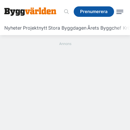
Prenumerera
Prenumerera
Nyheter
Projektnytt
Stora Byggdagen
Årets Byggchef
Krö