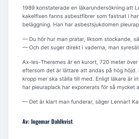
1989 konstaterade en läkarundersökning att Lenn
kakelfixen fanns asbestfibrer som fastnat i han
beläggning. Han har asbestsjukdomen pleurap
— Du hör hur man pratar, liksom stockande, s
— Och det suger direkt i vaderna, man syresätter
Ax-les-Theremes är en kurort, 720 meter över 
eftersom det är lättare att andas på hög höjd.
kropp mer ska ställa till med. Enligt läkare är
har pleuraplack har exponerats för så mycket a
— Det är klart man funderar, säger Lennart Ka
Av: Ingemar Dahlkvist