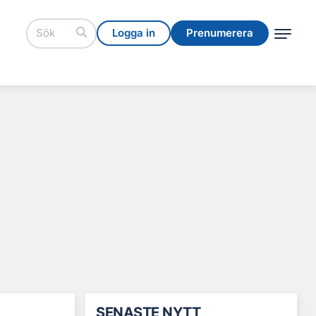
Logga in
Prenumerera
Logga in
Prenumerera
SENASTE NYTT