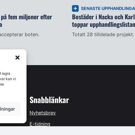
SENASTE UPPHANDLING
på fem miljoner efter
Bostäder i Nacka och Kar
a
toppar upphandlingslista
accepterar boten.
Totalt 28 tilldelade projekt.
t lagra
ker kan vi
nte
Snabblänkar
llningar
Nyhetsbrev
E-tidning