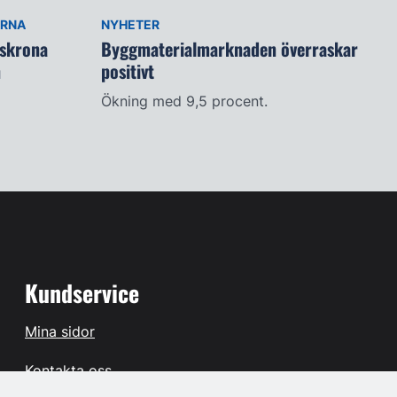
ARNA
NYHETER
lskrona
Byggmaterialmarknaden överraskar
n
positivt
Ökning med 9,5 procent.
Kundservice
Mina sidor
Kontakta oss