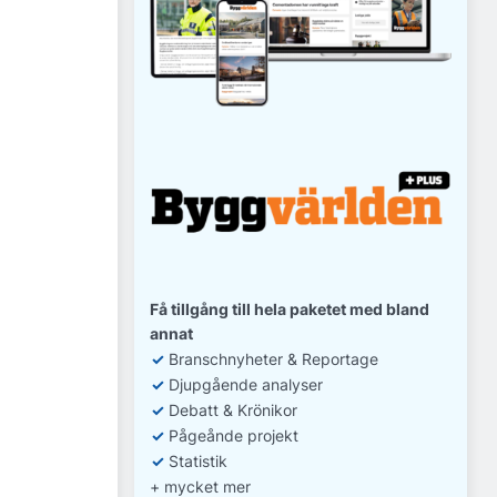
Få tillgång till hela paketet med bland
annat
✓
Branschnyheter & Reportage
✓
D
jupgående analyser
✓
Debatt
& Krönikor
✓
Pågeånde projekt
✓
Statistik
+ mycket mer