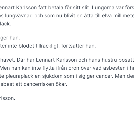
art Karlsson fått betala för sitt slit. Lungorna var förs
s lungvävnad och som nu blivit en åtta till elva millimet
lack.
äger han.
 inte blodet tillräckligt, fortsätter han.
havet. Där har Lennart Karlsson och hans hustru bosatt
 Men han kan inte flytta ifrån oron över vad asbesten i 
 inte pleuraplack en sjukdom som i sig ger cancer. Men d
sbest att cancerrisken ökar.
rlsson.