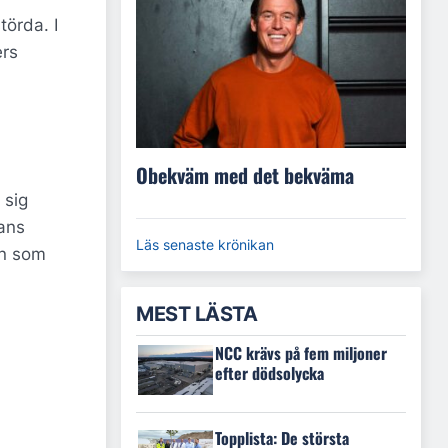
törda. I
ers
Obekväm med det bekväma
 sig
hans
Läs senaste krönikan
en som
MEST LÄSTA
NCC krävs på fem miljoner
efter dödsolycka
Topplista: De största