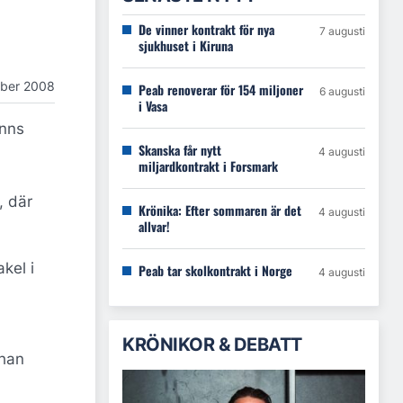
De vinner kontrakt för nya
7 augusti
sjukhuset i Kiruna
ber 2008
Peab renoverar för 154 miljoner
6 augusti
i Vasa
anns
Skanska får nytt
4 augusti
miljardkontrakt i Forsmark
, där
Krönika: Efter sommaren är det
4 augusti
allvar!
kel i
Peab tar skolkontrakt i Norge
4 augusti
KRÖNIKOR & DEBATT
 han