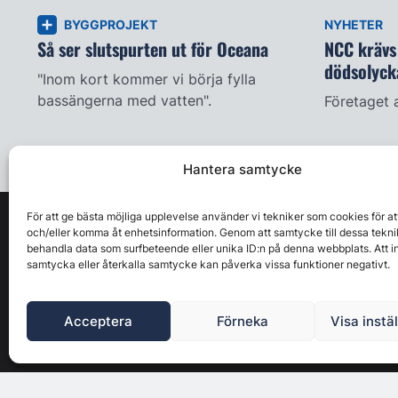
BYGGPROJEKT
NYHETER
Så ser slutspurten ut för Oceana
NCC krävs 
dödsolyck
"Inom kort kommer vi börja fylla
bassängerna med vatten".
Företaget 
Hantera samtycke
För att ge bästa möjliga upplevelse använder vi tekniker som cookies för at
och/eller komma åt enhetsinformation. Genom att samtycke till dessa tekni
behandla data som surfbeteende eller unika ID:n på denna webbplats. Att i
samtycka eller återkalla samtycke kan påverka vissa funktioner negativt.
Acceptera
Förneka
Visa instä
Byggbranschens ledande affärs- & nyhetsforum