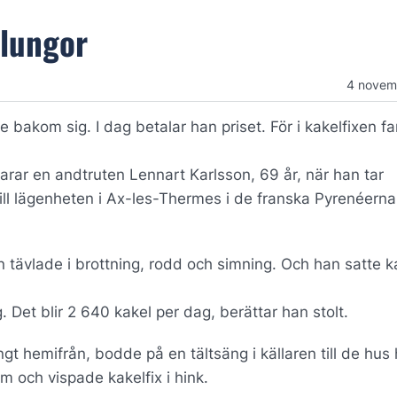
 lungor
4 novem
e bakom sig. I dag betalar han priset. För i kakelfixen f
larar en andtruten Lennart Karlsson, 69 år, när han tar
ill lägenheten i Ax-les-Thermes i de franska Pyrenéerna
n tävlade i brottning, rodd och simning. Och han satte ka
Det blir 2 640 kakel per dag, berättar han stolt.
gt hemifrån, bodde på en tältsäng i källaren till de hus
 och vispade kakelfix i hink.