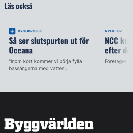
Läs också
BYGGPROJEKT
NYHETER
Så ser slutspurten ut för
NCC kräv
Oceana
efter dö
"Inom kort kommer vi börja fylla
Företaget ac
bassängerna med vatten".