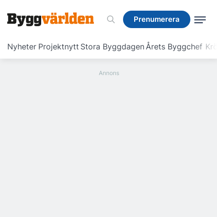
Prenumerera
Prenumerera
Nyheter
Projektnytt
Stora Byggdagen
Årets Byggchef
Krö