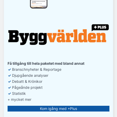
Få tillgång till hela paketet med bland annat
✓
Branschnyheter & Reportage
✓
D
jupgående analyser
✓
Debatt
& Krönikor
✓
Pågeånde projekt
✓
Statistik
+ mycket mer
Kom igång med +Plus