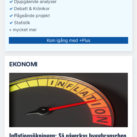
✓
D
jupgående analyser
✓
Debatt
& Krönikor
✓
Pågeånde projekt
✓
Statistik
+ mycket mer
Kom igång med +Plus
EKONOMI
Inflationsökningen: Så påverkas byggbranschen