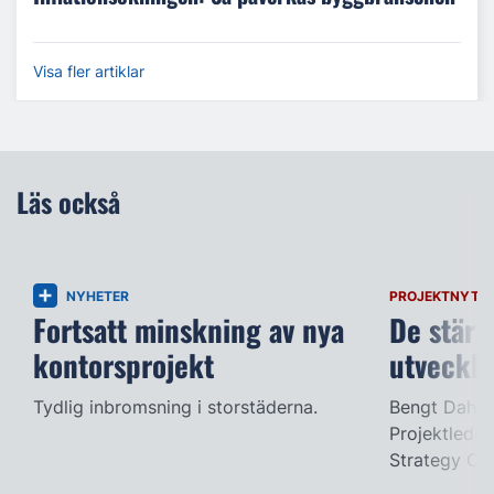
Visa fler artiklar
Läs också
NYHETER
PROJEKTNYTT
Fortsatt minskning av nya
De stärk
kontorsprojekt
utveckl
Tydlig inbromsning i storstäderna.
Bengt Dahlg
Projektledni
Strategy Off