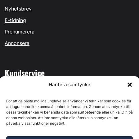
Nyhetsbrev
E-tidning
Prenumerera
Annonsera
Kundservice
Hantera samtycke
Mina sidor
Kontakta oss
För att ge bästa möjliga upplevelse använder vi tekniker som cookies för
att lagra och/eller komma åt enhetsinformation. Genom att samtycke till
dessa tekniker kan vi behandla data som surfbeteende eller unika ID:n på
denna webbplats. Att inte samtycka eller återkalla samtycke kan
påverka vissa funktioner negativt.
Byggvärlden produceras av
Svenska Media i Ljusdal AB
,
Östernäsvägen 1, 827 32 Ljusdal, org.nr: 556625-6425 -