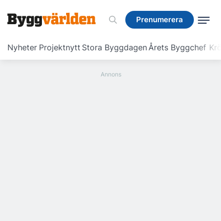
Prenumerera
Prenumerera
Nyheter
Projektnytt
Stora Byggdagen
Årets Byggchef
Krö