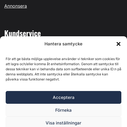
Annonsera
Kundservice
Hantera samtycke
Mina sidor
Kontakta oss
För att ge bästa möjliga upplevelse använder vi tekniker som cookies för
att lagra och/eller komma åt enhetsinformation. Genom att samtycke till
dessa tekniker kan vi behandla data som surfbeteende eller unika ID:n på
denna webbplats. Att inte samtycka eller återkalla samtycke kan
påverka vissa funktioner negativt.
Byggvärlden produceras av
Svenska Media i Ljusdal AB
,
Östernäsvägen 1, 827 32 Ljusdal, org.nr: 556625-6425 -
Acceptera
Ansvarig utgivare: Henrik Ekberg. Innehållet på denna
webbplats är upphovsrättsligt skyddat. Ange källa vid citering.
Förneka
Byggvärlden är en del av
Marknadsdatagruppen
.
Policy för datahantering, integritet och cookies
Visa inställningar