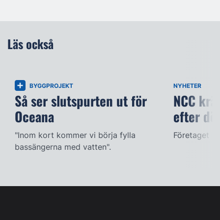
Läs också
BYGGPROJEKT
NYHETER
Så ser slutspurten ut för
NCC kräv
Oceana
efter dö
"Inom kort kommer vi börja fylla
Företaget ac
bassängerna med vatten".