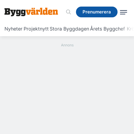
Prenumerera
Prenumerera
Nyheter
Projektnytt
Stora Byggdagen
Årets Byggchef
Krö