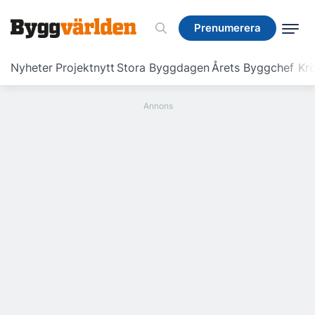
Prenumerera
Prenumerera
Nyheter
Projektnytt
Stora Byggdagen
Årets Byggchef
Krö