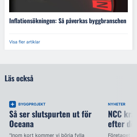
Inflationsökningen: Så påverkas byggbranschen
Visa fler artiklar
Läs också
BYGGPROJEKT
NYHETER
Så ser slutspurten ut för
NCC kräv
Oceana
efter dö
"Inom kort kommer vi börja fylla
Företaget ac