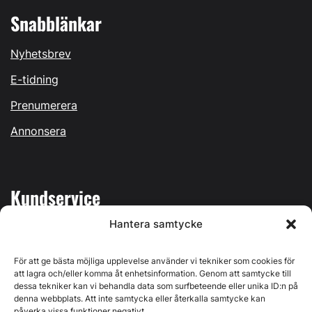
Snabblänkar
Nyhetsbrev
E-tidning
Prenumerera
Annonsera
Kundservice
Hantera samtycke
Mina sidor
Kontakta oss
För att ge bästa möjliga upplevelse använder vi tekniker som cookies för
att lagra och/eller komma åt enhetsinformation. Genom att samtycke till
dessa tekniker kan vi behandla data som surfbeteende eller unika ID:n på
denna webbplats. Att inte samtycka eller återkalla samtycke kan
påverka vissa funktioner negativt.