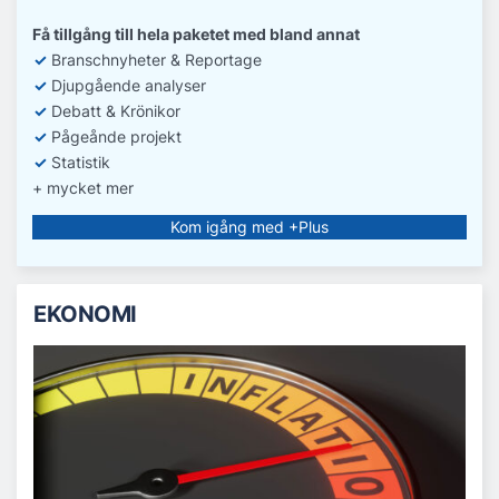
Få tillgång till hela paketet med bland annat
✓
Branschnyheter & Reportage
✓
D
jupgående analyser
✓
Debatt
& Krönikor
✓
Pågeånde projekt
✓
Statistik
+ mycket mer
Kom igång med +Plus
EKONOMI