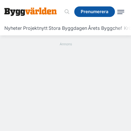
Prenumerera
Prenumerera
Nyheter
Projektnytt
Stora Byggdagen
Årets Byggchef
Krö