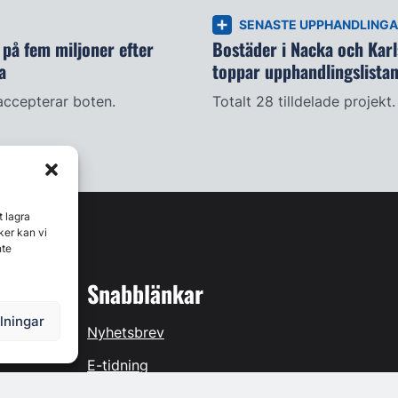
SENASTE UPPHANDLING
på fem miljoner efter
Bostäder i Nacka och Kar
a
toppar upphandlingslista
accepterar boten.
Totalt 28 tilldelade projekt.
t lagra
ker kan vi
nte
Snabblänkar
llningar
Nyhetsbrev
E-tidning