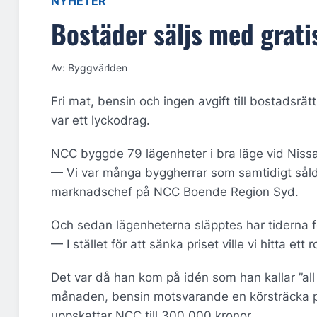
NYHETER
Bostäder säljs med grati
Av: Byggvärlden
Fri mat, bensin och ingen avgift till bostadsr
var ett lyckodrag.
NCC byggde 79 lägenheter i bra läge vid Niss
— Vi var många byggherrar som samtidigt sål
marknadschef på NCC Boende Region Syd.
Och sedan lägenheterna släpptes har tiderna 
— I stället för att sänka priset ville vi hitta e
Det var då han kom på idén som han kallar ”all i
månaden, bensin motsvarande en körsträcka på 
uppskattar NCC till 300 000 kronor.