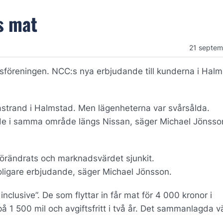
s mat
21 septe
ättsföreningen. NCC:s nya erbjudande till kunderna i Hal
astrand i Halmstad. Men lägenheterna var svårsålda.
de i samma område längs Nissan, säger Michael Jönsso
förändrats och marknadsvärdet sjunkit.
tt roligare erbjudande, säger Michael Jönsson.
nclusive”. De som flyttar in får mat för 4 000 kronor i
1 500 mil och avgiftsfritt i två år. Det sammanlagda v