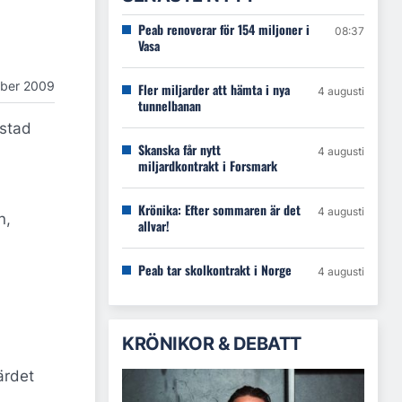
Peab renoverar för 154 miljoner i
08:37
Vasa
mber 2009
Fler miljarder att hämta i nya
4 augusti
tunnelbanan
mstad
Skanska får nytt
4 augusti
miljardkontrakt i Forsmark
Krönika: Efter sommaren är det
4 augusti
n,
allvar!
Peab tar skolkontrakt i Norge
4 augusti
KRÖNIKOR & DEBATT
ärdet