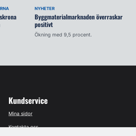
ARNA
NYHETER
lskrona
Byggmaterialmarknaden överraskar
n
positivt
Ökning med 9,5 procent.
Kundservice
Mina sidor
Kontakta oss