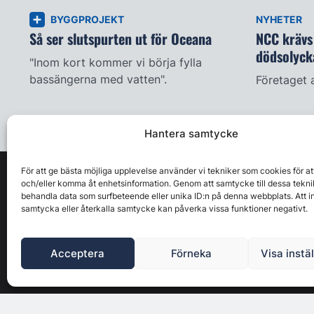
BYGGPROJEKT
NYHETER
Så ser slutspurten ut för Oceana
NCC krävs 
dödsolyck
"Inom kort kommer vi börja fylla
bassängerna med vatten".
Företaget 
Hantera samtycke
För att ge bästa möjliga upplevelse använder vi tekniker som cookies för at
och/eller komma åt enhetsinformation. Genom att samtycke till dessa tekni
behandla data som surfbeteende eller unika ID:n på denna webbplats. Att i
samtycka eller återkalla samtycke kan påverka vissa funktioner negativt.
Acceptera
Förneka
Visa instä
Byggbranschens ledande affärs- & nyhetsforum