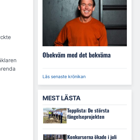
yckte
Obekväm med det bekväma
äklaren
varenda
Läs senaste krönikan
MEST LÄSTA
Topplista: De största
fängelseprojekten
Konkurserna ökade i juli