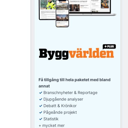
Få tillgång till hela paketet med bland
annat
✓
Branschnyheter & Reportage
✓
D
jupgående analyser
✓
Debatt
& Krönikor
✓
Pågeånde projekt
✓
Statistik
+ mycket mer