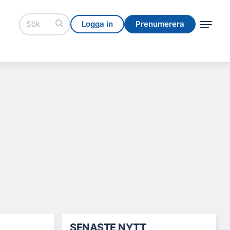
Logga in
Prenumerera
Logga in
Prenumerera
SENASTE NYTT