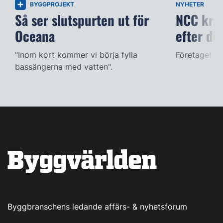
BYGGPROJEKT
NYHETER
Så ser slutspurten ut för
NCC kräv
Oceana
efter dö
"Inom kort kommer vi börja fylla
Företaget ac
bassängerna med vatten".
Byggbranschens ledande affärs- & nyhetsforum