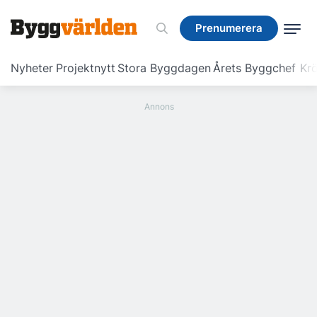
Prenumerera
Prenumerera
Nyheter
Projektnytt
Stora Byggdagen
Årets Byggchef
Krö