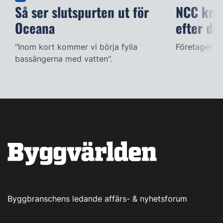
Så ser slutspurten ut för
NCC kräv
Oceana
efter dö
"Inom kort kommer vi börja fylla
Företaget ac
bassängerna med vatten".
Byggbranschens ledande affärs- & nyhetsforum