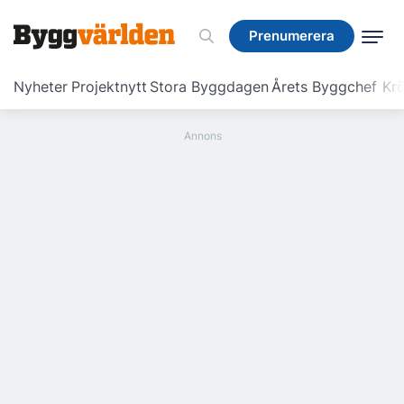
Prenumerera
Prenumerera
Nyheter
Projektnytt
Stora Byggdagen
Årets Byggchef
Krö