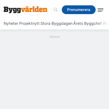
Prenumerera
Prenumerera
Nyheter
Projektnytt
Stora Byggdagen
Årets Byggchef
Krö