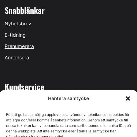
Snabblänkar
Nyhetsbrev
E-tidning
Prenumerera
Annonsera
Kundservice
Hantera samtycke
Mina sidor
Kontakta oss
För att ge bästa möjliga upplevelse använder vi tekniker som cookies för
att lagra och/eller komma åt enhetsinformation. Genom att samtycke till
dessa tekniker kan vi behandla data som surfbeteende eller unika ID:n på
denna webbplats. Att inte samtycka eller återkalla samtycke kan
påverka vissa funktioner negativt.