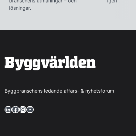
branschens utmaningar – och
igen".
lösningar.
Byggbranschens ledande affärs- & nyhetsforum
LinkedIn
Facebook
Instagram
YouTube