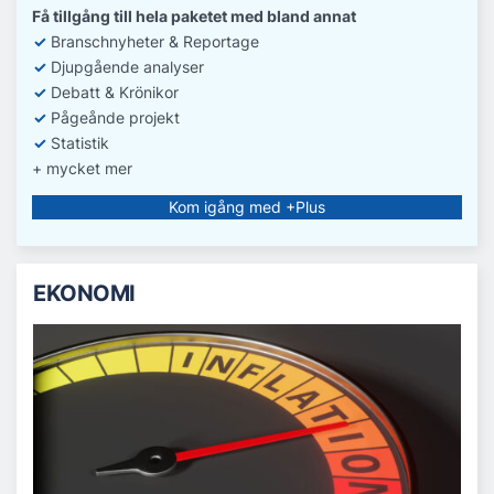
Få tillgång till hela paketet med bland annat
✓
Branschnyheter & Reportage
✓
D
jupgående analyser
✓
Debatt
& Krönikor
✓
Pågeånde projekt
✓
Statistik
+ mycket mer
Kom igång med +Plus
EKONOMI