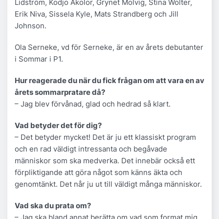
Lidström, Kodjo Akolor, Grynet Molvig, Stina Wolter,
Erik Niva, Sissela Kyle, Mats Strandberg och Jill
Johnson.
Ola Serneke, vd för Serneke, är en av årets debutanter
i Sommar i P1.
Hur reagerade du när du fick frågan om att vara en av
årets sommarpratare då?
– Jag blev förvånad, glad och hedrad så klart.
Vad betyder det för dig?
– Det betyder mycket! Det är ju ett klassiskt program
och en rad väldigt intressanta och begåvade
människor som ska medverka. Det innebär också ett
förpliktigande att göra något som känns äkta och
genomtänkt. Det når ju ut till väldigt många människor.
Vad ska du prata om?
– Jag ska bland annat berätta om vad som format mig