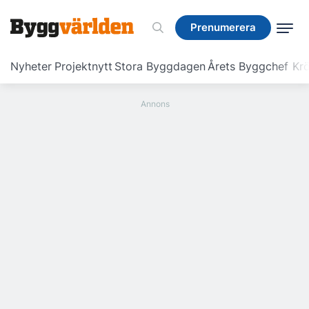
Prenumerera
Prenumerera
Nyheter
Projektnytt
Stora Byggdagen
Årets Byggchef
Krö