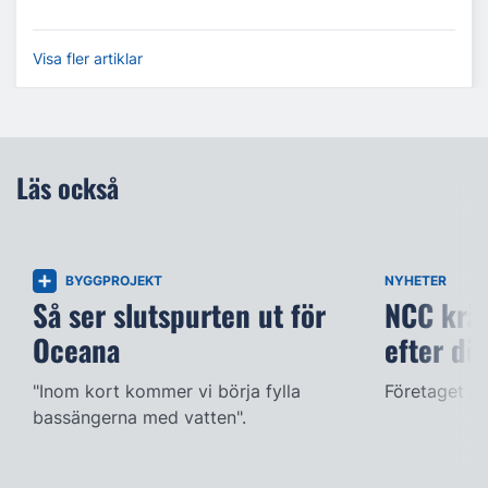
Visa fler artiklar
Läs också
BYGGPROJEKT
NYHETER
Så ser slutspurten ut för
NCC kräv
Oceana
efter dö
"Inom kort kommer vi börja fylla
Företaget ac
bassängerna med vatten".