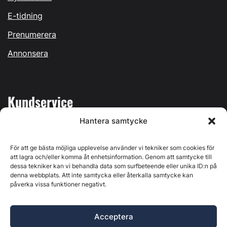
E-tidning
Prenumerera
Annonsera
Kundservice
Hantera samtycke
Mina sidor
Kontakta oss
För att ge bästa möjliga upplevelse använder vi tekniker som cookies för
att lagra och/eller komma åt enhetsinformation. Genom att samtycke till
dessa tekniker kan vi behandla data som surfbeteende eller unika ID:n på
denna webbplats. Att inte samtycka eller återkalla samtycke kan
påverka vissa funktioner negativt.
Byggvärlden produceras av
Svenska Media i Ljusdal AB
,
Östernäsvägen 1, 827 32 Ljusdal, org.nr: 556625-6425 -
Acceptera
Ansvarig utgivare: Henrik Ekberg. Innehållet på denna