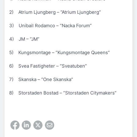
2)
Atrium Ljungberg –
”Atrium Ljungberg”
3) Unibail Rodamco –
”Nacka Forum”
4) JM –
”JM”
5) Kungsmontage –
”Kungsmontage Queens”
6) Svea Fastigheter –
”Sveatuben”
7) Skanska –
”One Skanska”
8) Storstaden Bostad –
”Storstaden Citymakers”