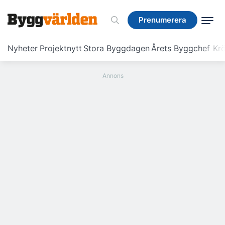
Prenumerera
Prenumerera
Nyheter
Projektnytt
Stora Byggdagen
Årets Byggchef
Krö