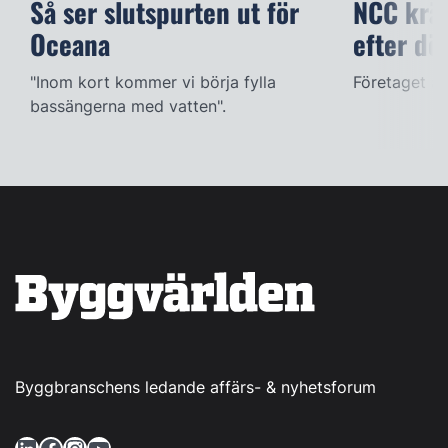
Så ser slutspurten ut för
NCC kräv
Oceana
efter dö
"Inom kort kommer vi börja fylla
Företaget ac
bassängerna med vatten".
Byggbranschens ledande affärs- & nyhetsforum
LinkedIn
Facebook
Instagram
YouTube