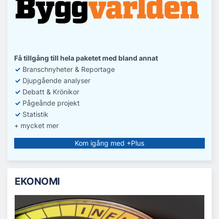
Få tillgång till hela paketet med bland annat
✓
Branschnyheter & Reportage
✓
D
jupgående analyser
✓
Debatt
& Krönikor
✓
Pågeånde projekt
✓
Statistik
+ mycket mer
Kom igång med +Plus
EKONOMI