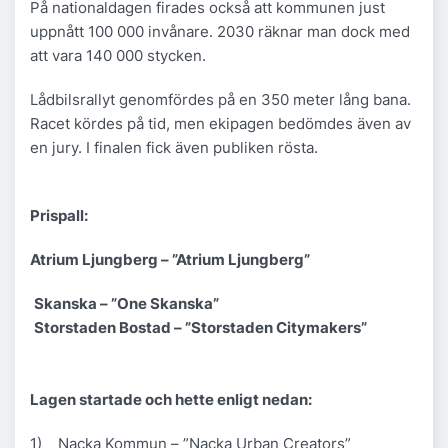
På nationaldagen firades också att kommunen just
uppnått 100 000 invånare. 2030 räknar man dock med
att vara 140 000 stycken.
Lådbilsrallyt genomfördes på en 350 meter lång bana.
Racet kördes på tid, men ekipagen bedömdes även av
en jury. I finalen fick även publiken rösta.
Prispall:
Atrium Ljungberg –
”Atrium Ljungberg”
Skanska –
”One Skanska”
Storstaden Bostad –
”Storstaden Citymakers”
Lagen startade och hette enligt nedan:
1) Nacka Kommun –
”Nacka Urban Creators”