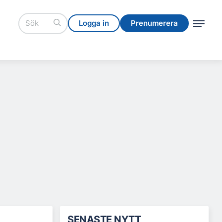
Logga in
Prenumerera
Logga in
Prenumerera
SENASTE NYTT