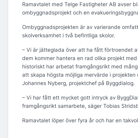
Ramavtalet med Telge Fastigheter AB avser blan
ombyggnadsprojekt och en evakueringsbyggnad 
Ombyggnadsprojekten är av varierande omfattn
skolverksamhet i två befintliga skolor.
– Vi är jätteglada över att ha fått förtroendet
dem kommer hantera en rad olika projekt med o
historiskt har arbetat framgångsrikt med mång
att skapa högsta möjliga mervärde i projekten o
Johannes Nyberg, projektchef på Byggdialog.
– Vi har fått ett mycket gott intryck av Bygg
framgångsrikt samarbete, säger Tobias Stridsb
Ramavtalet löper över fyra år och har en takvo