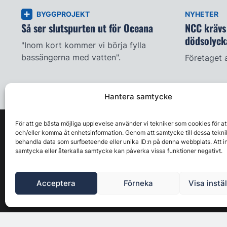
BYGGPROJEKT
NYHETER
Så ser slutspurten ut för Oceana
NCC krävs 
dödsolyck
"Inom kort kommer vi börja fylla
bassängerna med vatten".
Företaget 
Hantera samtycke
För att ge bästa möjliga upplevelse använder vi tekniker som cookies för at
och/eller komma åt enhetsinformation. Genom att samtycke till dessa tekni
behandla data som surfbeteende eller unika ID:n på denna webbplats. Att i
samtycka eller återkalla samtycke kan påverka vissa funktioner negativt.
Acceptera
Förneka
Visa instä
Byggbranschens ledande affärs- & nyhetsforum