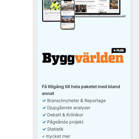
Få tillgång till hela paketet med bland
annat
✓
Branschnyheter & Reportage
✓
D
jupgående analyser
✓
Debatt
& Krönikor
✓
Pågeånde projekt
✓
Statistik
+ mycket mer