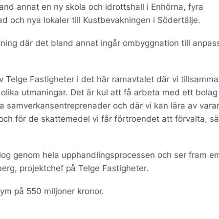
d annat en ny skola och idrottshall i Enhörna, fyra
och nya lokaler till Kustbevakningen i Södertälje.
ing där det bland annat ingår ombyggnation till anpas
 av Telge Fastigheter i det här ramavtalet där vi tillsam
lika utmaningar. Det är kul att få arbeta med ett bola
a samverkansentreprenader och där vi kan lära av vara
ch för de skattemedel vi får förtroendet att förvalta, s
Dialog genom hela upphandlingsprocessen och ser fram em
erg, projektchef på Telge Fastigheter.
lym på 550 miljoner kronor.