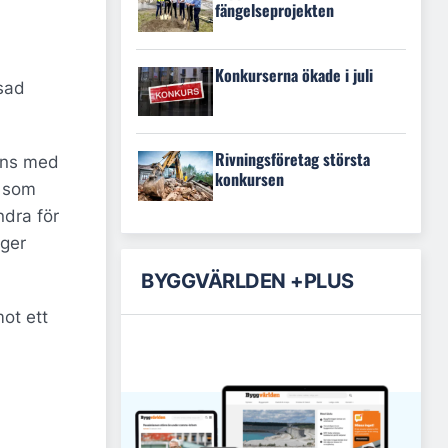
fängelseprojekten
Konkurserna ökade i juli
sad
Rivningsföretag största
mans med
konkursen
g som
ndra för
äger
BYGGVÄRLDEN +PLUS
ot ett