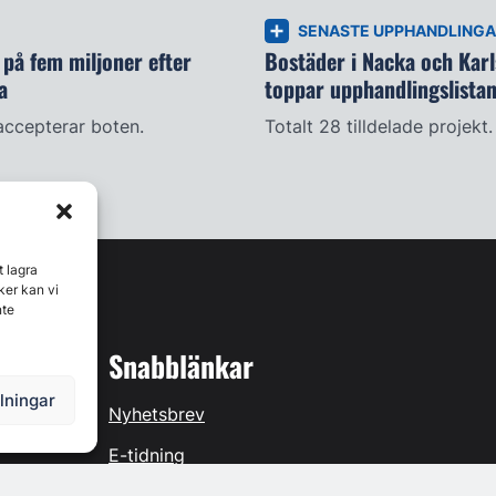
SENASTE UPPHANDLING
på fem miljoner efter
Bostäder i Nacka och Kar
a
toppar upphandlingslista
accepterar boten.
Totalt 28 tilldelade projekt.
t lagra
ker kan vi
nte
Snabblänkar
llningar
Nyhetsbrev
E-tidning