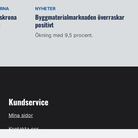
ARNA
NYHETER
lskrona
Byggmaterialmarknaden överraskar
n
positivt
Ökning med 9,5 procent.
Kundservice
Mina sidor
Kontakta oss