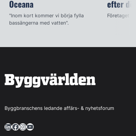
Oceana
efter dö
"Inom kort kommer vi börja fylla
Företaget ac
bassängerna med vatten".
Byggbranschens ledande affärs- & nyhetsforum
LinkedIn
Facebook
Instagram
YouTube