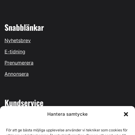
Snabblänkar
Nyhetsbrev
E-tidning
Prenumerera
Annonsera
Kundservice
Hantera samtycke
Mina sidor
Kontakta oss
För att ge bästa möjliga upplevelse använder vi tekniker som cookies för