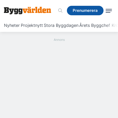
Prenumerera
Prenumerera
Nyheter
Projektnytt
Stora Byggdagen
Årets Byggchef
Krö