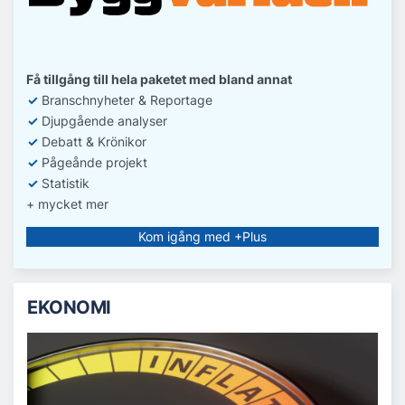
Få tillgång till hela paketet med bland annat
✓
Branschnyheter & Reportage
✓
D
jupgående analyser
✓
Debatt
& Krönikor
✓
Pågeånde projekt
✓
Statistik
+ mycket mer
Kom igång med +Plus
EKONOMI