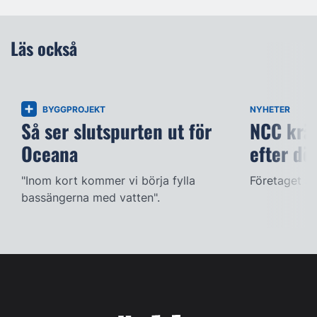
Läs också
BYGGPROJEKT
NYHETER
Så ser slutspurten ut för
NCC kräv
Oceana
efter dö
"Inom kort kommer vi börja fylla
Företaget ac
bassängerna med vatten".