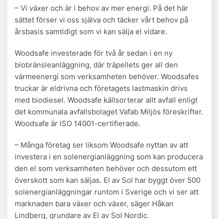
– Vi växer och är i behov av mer energi. På det här
sättet förser vi oss själva och täcker vårt behov på
årsbasis samtidigt som vi kan sälja el vidare.
Woodsafe investerade för två år sedan i en ny
biobränsleanläggning, där träpellets ger all den
värmeenergi som verksamheten behöver. Woodsafes
truckar är eldrivna och företagets lastmaskin drivs
med biodiesel. Woodsafe källsorterar allt avfall enligt
det kommunala avfallsbolaget Vafab Miljös föreskrifter.
Woodsafe är ISO 14001-certifierade.
– Många företag ser liksom Woodsafe nyttan av att
investera i en solenergianläggning som kan producera
den el som verksamheten behöver och dessutom ett
överskott som kan säljas. El av Sol har byggt över 500
solenergianläggningar runtom i Sverige och vi ser att
marknaden bara växer och växer, säger Håkan
Lindberg, grundare av El av Sol Nordic.