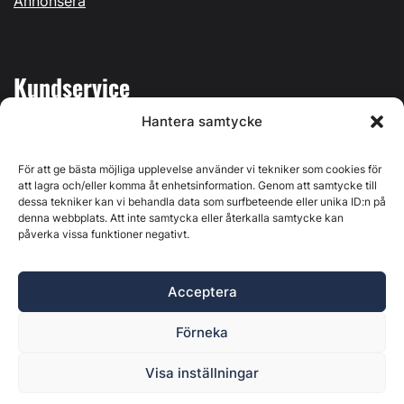
Annonsera
Kundservice
Hantera samtycke
Mina sidor
Kontakta oss
För att ge bästa möjliga upplevelse använder vi tekniker som cookies för
att lagra och/eller komma åt enhetsinformation. Genom att samtycke till
dessa tekniker kan vi behandla data som surfbeteende eller unika ID:n på
denna webbplats. Att inte samtycka eller återkalla samtycke kan
påverka vissa funktioner negativt.
Byggvärlden produceras av
Svenska Media i Ljusdal AB
,
Östernäsvägen 1, 827 32 Ljusdal, org.nr: 556625-6425 -
Acceptera
Ansvarig utgivare: Henrik Ekberg. Innehållet på denna
webbplats är upphovsrättsligt skyddat. Ange källa vid citering.
Förneka
Byggvärlden är en del av
Marknadsdatagruppen
.
Policy för datahantering, integritet och cookies
Visa inställningar