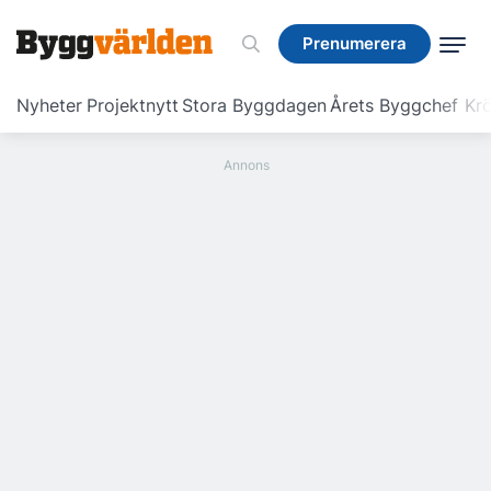
Prenumerera
Prenumerera
Nyheter
Projektnytt
Stora Byggdagen
Årets Byggchef
Krö