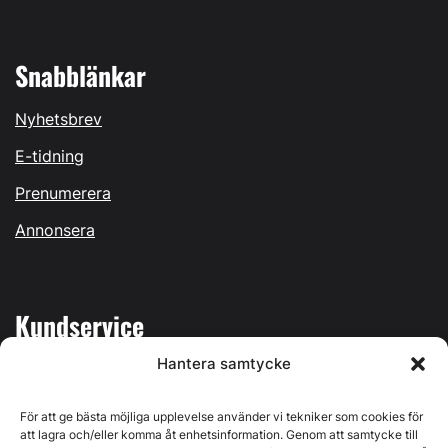
Snabblänkar
Nyhetsbrev
E-tidning
Prenumerera
Annonsera
Kundservice
Hantera samtycke
Mina sidor
Kontakta oss
För att ge bästa möjliga upplevelse använder vi tekniker som cookies för
att lagra och/eller komma åt enhetsinformation. Genom att samtycke till