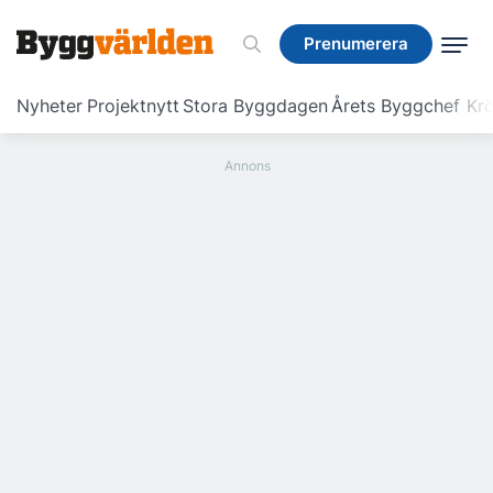
Prenumerera
Prenumerera
Nyheter
Projektnytt
Stora Byggdagen
Årets Byggchef
Krö