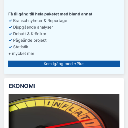
Få tillgång till hela paketet med bland annat
✓
Branschnyheter & Reportage
✓
D
jupgående analyser
✓
Debatt
& Krönikor
✓
Pågeånde projekt
✓
Statistik
+ mycket mer
Kom igång med +Plus
EKONOMI