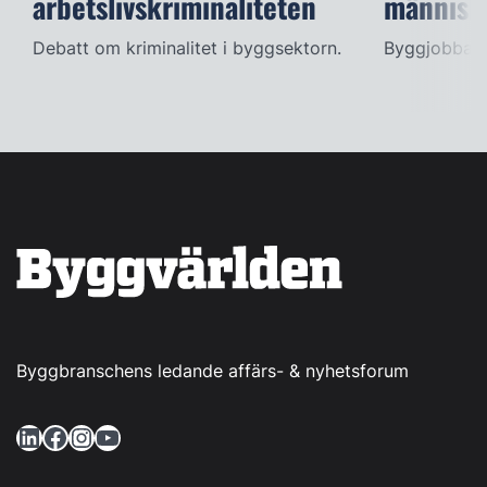
arbetslivskriminaliteten
människ
Debatt om kriminalitet i byggsektorn.
Byggjobbare
Byggbranschens ledande affärs- & nyhetsforum
LinkedIn
Facebook
Instagram
YouTube