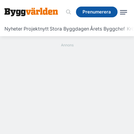
Prenumerera
Prenumerera
Nyheter
Projektnytt
Stora Byggdagen
Årets Byggchef
Krö