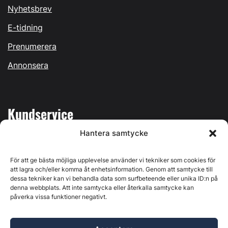
Nyhetsbrev
E-tidning
Prenumerera
Annonsera
Kundservice
Hantera samtycke
Mina sidor
Kontakta oss
För att ge bästa möjliga upplevelse använder vi tekniker som cookies för
att lagra och/eller komma åt enhetsinformation. Genom att samtycke till
dessa tekniker kan vi behandla data som surfbeteende eller unika ID:n på
denna webbplats. Att inte samtycka eller återkalla samtycke kan
påverka vissa funktioner negativt.
Byggvärlden produceras av
Svenska Media i Ljusdal AB
,
Östernäsvägen 1, 827 32 Ljusdal, org.nr: 556625-6425 -