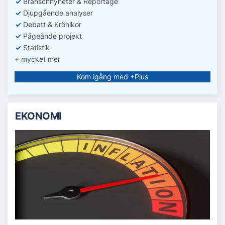
✓
Branschnyheter & Reportage
✓
D
jupgående analyser
✓
Debatt
& Krönikor
✓
Pågeånde projekt
✓
Statistik
+ mycket mer
Kom igång med +Plus
EKONOMI