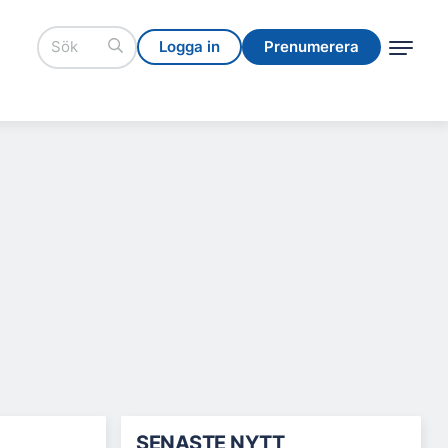
Logga in
Prenumerera
Logga in
Prenumerera
SENASTE NYTT