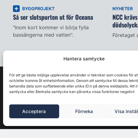
BYGGPROJEKT
NYHETER
Så ser slutspurten ut för Oceana
NCC krävs 
dödsolyck
"Inom kort kommer vi börja fylla
bassängerna med vatten".
Företaget 
Hantera samtycke
För att ge bästa möjliga upplevelse använder vi tekniker som cookies för at
och/eller komma åt enhetsinformation. Genom att samtycke till dessa tekni
behandla data som surfbeteende eller unika ID:n på denna webbplats. Att i
samtycka eller återkalla samtycke kan påverka vissa funktioner negativt.
Acceptera
Förneka
Visa instä
Byggbranschens ledande affärs- & nyhetsforum