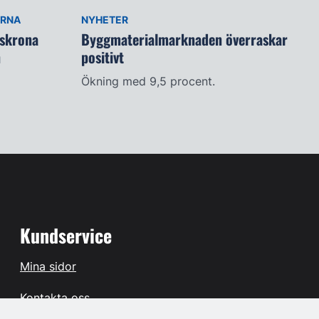
ARNA
NYHETER
lskrona
Byggmaterialmarknaden överraskar
n
positivt
Ökning med 9,5 procent.
Kundservice
Mina sidor
Kontakta oss