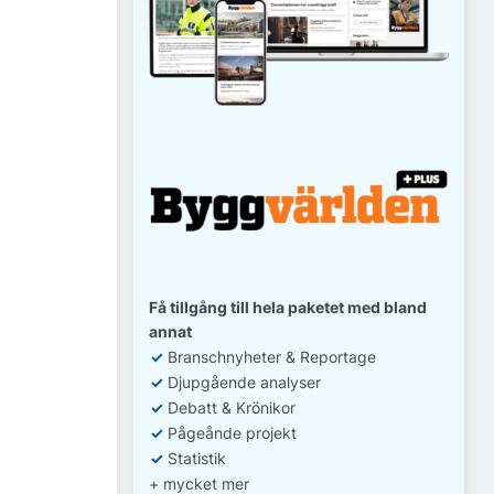
Få tillgång till hela paketet med bland
annat
✓
Branschnyheter & Reportage
✓
D
jupgående analyser
✓
Debatt
& Krönikor
✓
Pågeånde projekt
✓
Statistik
+ mycket mer