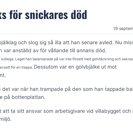
s för snickares död
19 septe
bjälklag och slog sig så illa att han senare avled. Nu mi
ar anställd av för vållande till annans död.
 en kollega. Laget han balanserade på var inte försett med golvtäckning och sakn
Dessutom var en golvbjälke ut mot
avsett för en trappa.
nt.
och det var när han trampade på den som han tappade b
e på bottenplattan.
 att ta sitt ansvar som arbetsgivare vid villabygget och 
iljö.