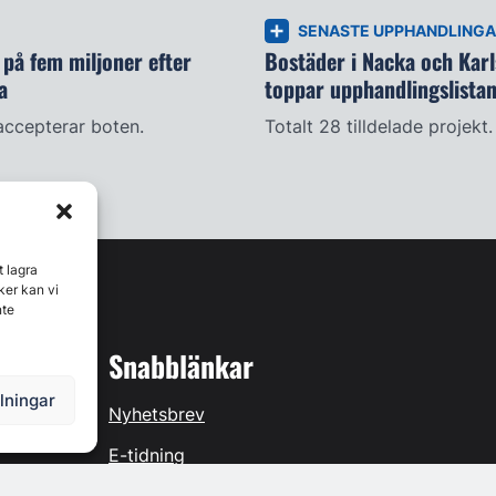
SENASTE UPPHANDLING
på fem miljoner efter
Bostäder i Nacka och Kar
a
toppar upphandlingslista
accepterar boten.
Totalt 28 tilldelade projekt.
t lagra
ker kan vi
nte
Snabblänkar
llningar
Nyhetsbrev
E-tidning