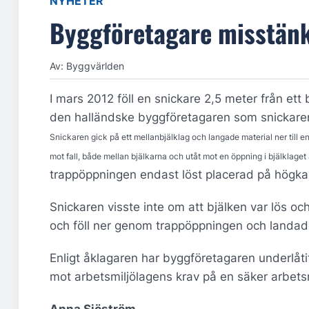
NYHETER
Byggföretagare misstänk
Av: Byggvärlden
I mars 2012 föll en snickare 2,5 meter från ett 
den halländske byggföretagaren som snickaren v
Snickaren gick på ett mellanbjälklag och langade material ner till
mot fall, både mellan bjälkarna och utåt mot en öppning i bjälklaget 
trappöppningen endast löst placerad på högka
Snickaren visste inte om att bjälken var lös 
och föll ner genom trappöppningen och landad
Enligt åklagaren har byggföretagaren underlåtit
mot arbetsmiljölagens krav på en säker arbetsm