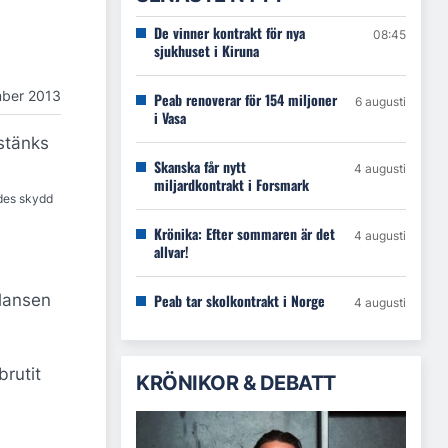
De vinner kontrakt för nya
08:45
sjukhuset i Kiruna
mber 2013
Peab renoverar för 154 miljoner
6 augusti
i Vasa
sstänks
Skanska får nytt
4 augusti
miljardkontrakt i Forsmark
ades skydd
Krönika: Efter sommaren är det
4 augusti
allvar!
alansen
Peab tar skolkontrakt i Norge
4 augusti
brutit
KRÖNIKOR & DEBATT