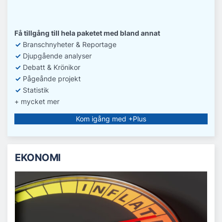
Få tillgång till hela paketet med bland annat
✓
Branschnyheter & Reportage
✓
D
jupgående analyser
✓
Debatt
& Krönikor
✓
Pågeånde projekt
✓
Statistik
+ mycket mer
Kom igång med +Plus
EKONOMI