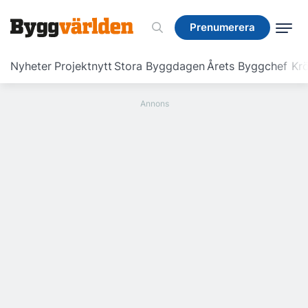
Prenumerera
Prenumerera
Nyheter
Projektnytt
Stora Byggdagen
Årets Byggchef
Krö