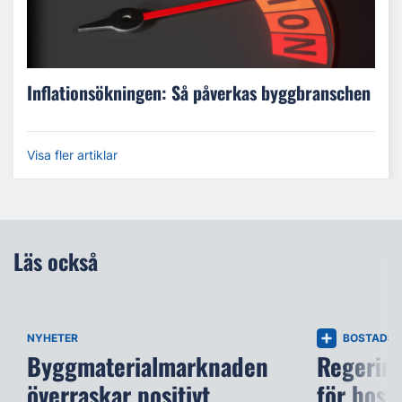
Inflationsökningen: Så påverkas byggbranschen
Visa fler artiklar
Läs också
NYHETER
BOSTADS
Byggmaterialmarknaden
Regering
överraskar positivt
för bost