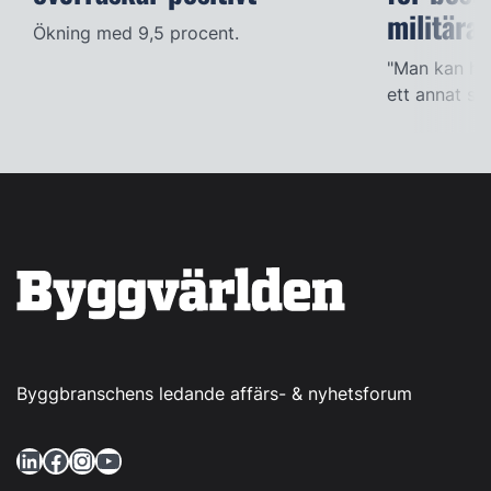
militära
Ökning med 9,5 procent.
"Man kan han
ett annat sät
Byggbranschens ledande affärs- & nyhetsforum
LinkedIn
Facebook
Instagram
YouTube