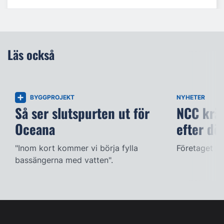
Läs också
BYGGPROJEKT
NYHETER
Så ser slutspurten ut för
NCC kräv
Oceana
efter dö
"Inom kort kommer vi börja fylla
Företaget ac
bassängerna med vatten".