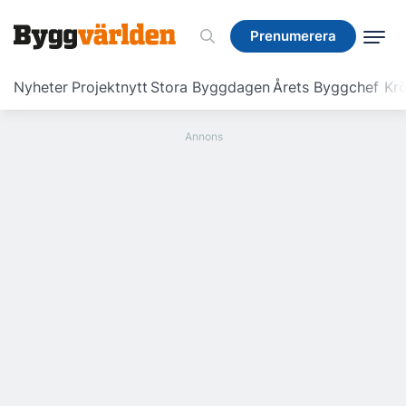
Prenumerera
Prenumerera
Nyheter
Projektnytt
Stora Byggdagen
Årets Byggchef
Krö