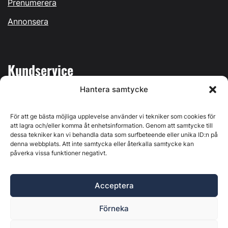
Prenumerera
Annonsera
Kundservice
Hantera samtycke
Mina sidor
Kontakta oss
För att ge bästa möjliga upplevelse använder vi tekniker som cookies för
att lagra och/eller komma åt enhetsinformation. Genom att samtycke till
dessa tekniker kan vi behandla data som surfbeteende eller unika ID:n på
denna webbplats. Att inte samtycka eller återkalla samtycke kan
påverka vissa funktioner negativt.
Byggvärlden produceras av
Svenska Media i Ljusdal AB
,
Östernäsvägen 1, 827 32 Ljusdal, org.nr: 556625-6425 -
Acceptera
Ansvarig utgivare: Henrik Ekberg. Innehållet på denna
webbplats är upphovsrättsligt skyddat. Ange källa vid citering.
Förneka
Byggvärlden är en del av
Marknadsdatagruppen
.
Policy för datahantering, integritet och cookies