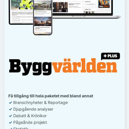
Få tillgång till hela paketet med bland annat
✓
Branschnyheter & Reportage
✓
D
jupgående analyser
✓
Debatt
& Krönikor
✓
Pågeånde projekt
✓
Statistik