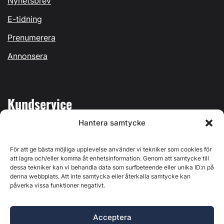
Nyhetsbrev
E-tidning
Prenumerera
Annonsera
Kundservice
Hantera samtycke
Mina sidor
Kontakta oss
För att ge bästa möjliga upplevelse använder vi tekniker som cookies för
att lagra och/eller komma åt enhetsinformation. Genom att samtycke till
dessa tekniker kan vi behandla data som surfbeteende eller unika ID:n på
denna webbplats. Att inte samtycka eller återkalla samtycke kan
påverka vissa funktioner negativt.
Byggvärlden produceras av
Svenska Media i Ljusdal AB
,
Östernäsvägen 1, 827 32 Ljusdal, org.nr: 556625-6425 -
Acceptera
Ansvarig utgivare: Henrik Ekberg. Innehållet på denna