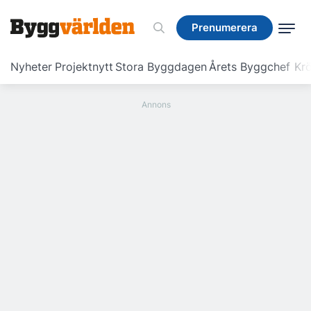
Prenumerera
Prenumerera
Nyheter
Projektnytt
Stora Byggdagen
Årets Byggchef
Krö