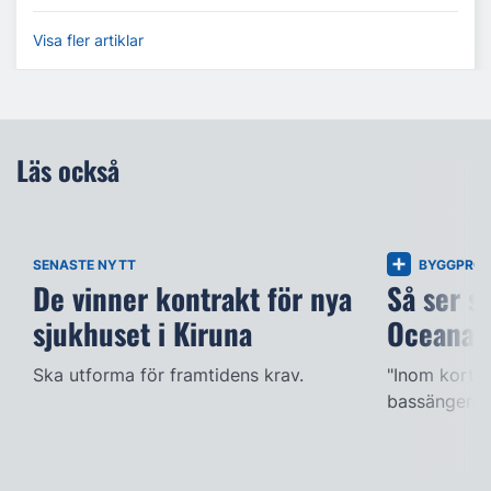
Visa fler artiklar
Läs också
SENASTE NYTT
BYGGPROJ
De vinner kontrakt för nya
Så ser s
sjukhuset i Kiruna
Oceana
Ska utforma för framtidens krav.
"Inom kort k
bassängerna