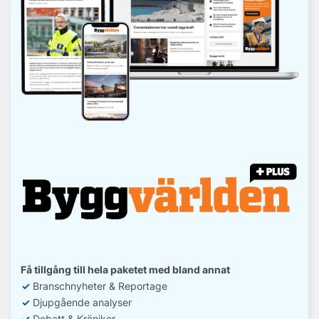
Få tillgång till hela paketet med bland annat
✓
Branschnyheter & Reportage
✓
D
jupgående analyser
✓
Debatt
& Krönikor