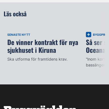
Läs också
SENASTE NYTT
BYGGPROJ
De vinner kontrakt för nya
Så ser s
sjukhuset i Kiruna
Oceana
Ska utforma för framtidens krav.
"Inom kort k
bassängerna