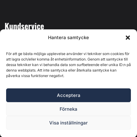
Kundservice
Hantera samtycke
Mina sidor
Kontakta oss
För att ge bästa möjliga upplevelse använder vi tekniker som cookies för
att lagra och/eller komma åt enhetsinformation. Genom att samtycke till
dessa tekniker kan vi behandla data som surfbeteende eller unika ID:n på
denna webbplats. Att inte samtycka eller återkalla samtycke kan
påverka vissa funktioner negativt.
Byggvärlden produceras av
Svenska Media i Ljusdal AB
,
Östernäsvägen 1, 827 32 Ljusdal, org.nr: 556625-6425 -
Acceptera
Ansvarig utgivare: Henrik Ekberg. Innehållet på denna
webbplats är upphovsrättsligt skyddat. Ange källa vid citering.
Förneka
Byggvärlden är en del av
Marknadsdatagruppen
.
Policy för datahantering, integritet och cookies
Visa inställningar