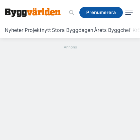
Prenumerera
Prenumerera
Nyheter
Projektnytt
Stora Byggdagen
Årets Byggchef
Krö