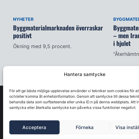
NYHETER
BYGGMATER
Byggmaterialmarknaden överraskar
Byggmater
positivt
– men Ira
i hjulet
Ökning med 9,5 procent.
"Återhämtni
Hantera samtycke
För att ge bästa möjliga upplevelse använder vi tekniker som cookies för at
och/eller komma åt enhetsinformation. Genom att samtycke till dessa tekni
behandla data som surfbeteende eller unika ID:n på denna webbplats. Att i
samtycka eller återkalla samtycke kan påverka vissa funktioner negativt.
Acceptera
Förneka
Visa instä