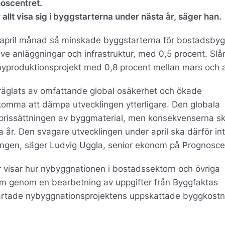
noscentret.
llt visa sig i byggstarterna under nästa år, säger han.
ör april månad så minskade byggstarterna för bostadsb
ve anläggningar och infrastruktur, med 0,5 procent. Sl
yproduktionsprojekt med 0,8 procent mellan mars och a
präglats av omfattande global osäkerhet och ökade
komma att dämpa utvecklingen ytterligare. Den globala
l prissättningen av byggmaterial, men konsekvenserna s
ta år. Den svagare utvecklingen under april ska därför in
ngen, säger Ludvig Uggla, senior ekonom på Prognosce
 visar hur nybyggnationen i bostadssektorn och övriga
fram genom en bearbetning av uppgifter från Byggfaktas
rtade nybyggnationsprojektens uppskattade byggkostn