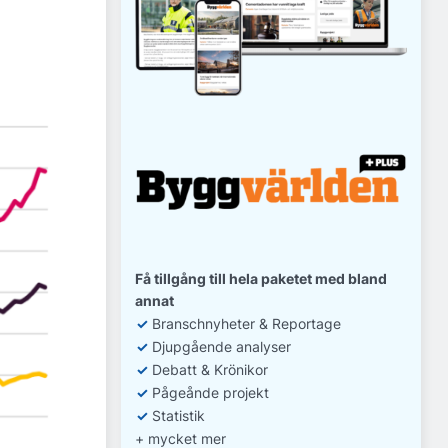
Få tillgång till hela paketet med bland
annat
✓
Branschnyheter & Reportage
✓
D
jupgående analyser
✓
Debatt
& Krönikor
✓
Pågeånde projekt
✓
Statistik
+ mycket mer