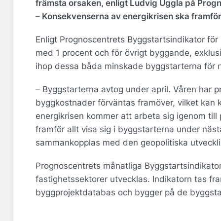
främsta orsaken, enligt Ludvig Uggla på Prog
– Konsekvenserna av energikrisen ska framför a
Enligt Prognoscentrets Byggstartsindikator f
med 1 procent och för övrigt byggande, exklusi
ihop dessa båda minskade byggstarterna för n
– Byggstarterna avtog under april. Våren har 
byggkostnader förväntas framöver, vilket kan 
energikrisen kommer att arbeta sig igenom til
framför allt visa sig i byggstarterna under näs
sammankopplas med den geopolitiska utveckli
Prognoscentrets månatliga Byggstartsindikator
fastighetssektorer utvecklas. Indikatorn tas 
byggprojektdatabas och bygger på de byggsta