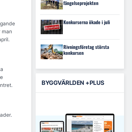
fängelseprojekten
Konkurserna ökade i juli
yggande
år man
pril.
Rivningsföretag största
konkursen
ka
te
BYGGVÄRLDEN +PLUS
ntret.
ader.