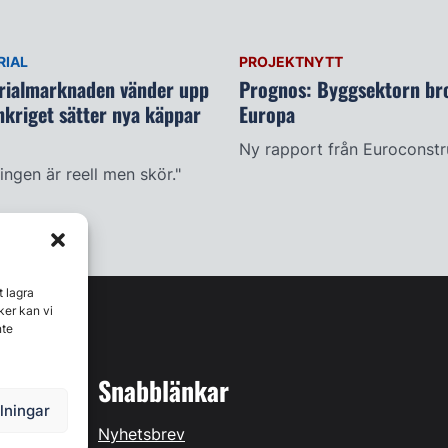
IAL
PROJEKTNYTT
ialmarknaden vänder upp
Prognos: Byggsektorn bro
nkriget sätter nya käppar
Europa
Ny rapport från Euroconstr
ngen är reell men skör."
t lagra
ker kan vi
nte
Snabblänkar
llningar
Nyhetsbrev