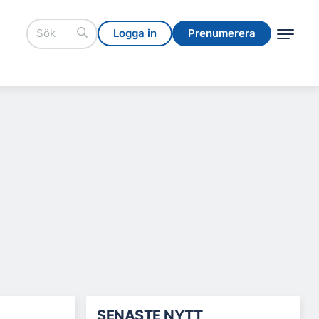
Logga in
Prenumerera
Logga in
Prenumerera
SENASTE NYTT