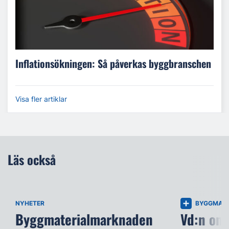
Inflationsökningen: Så påverkas byggbranschen
Visa fler artiklar
Läs också
NYHETER
BYGGMATE
Byggmaterialmarknaden
Vd:n om