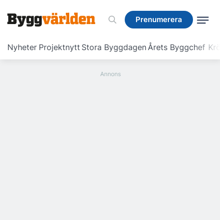
Prenumerera
Prenumerera
Nyheter
Projektnytt
Stora Byggdagen
Årets Byggchef
Krö