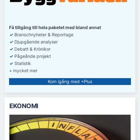
Få tillgång till hela paketet med bland annat
✓
Branschnyheter & Reportage
✓
D
jupgående analyser
✓
Debatt
& Krönikor
✓
Pågeånde projekt
✓
Statistik
+ mycket mer
Kom igång med +Plus
EKONOMI