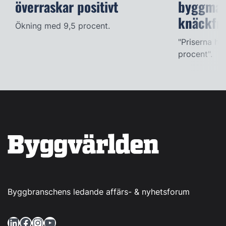
överraskar positivt
byggmate
knäckfr
Ökning med 9,5 procent.
"Priserna h
procent".
Byggbranschens ledande affärs- & nyhetsforum
LinkedIn
Facebook
Instagram
YouTube