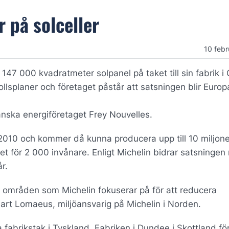
 på solceller
10 febr
a 147 000 kvadratmeter solpanel på taket till sin fabrik i
llsplaner och företaget påstår att satsningen blir Europ
nska energiföretaget Frey Nouvelles.
 2010 och kommer då kunna producera upp till 10 miljone
et för 2 000 invånare. Enligt Michelin bidrar satsningen
r.
a områden som Michelin fokuserar på för att reducera
art Lomaeus, miljöansvarig på Michelin i Norden.
a fabrikstak i Tyskland. Fabriken i Dundee i Skottland fö