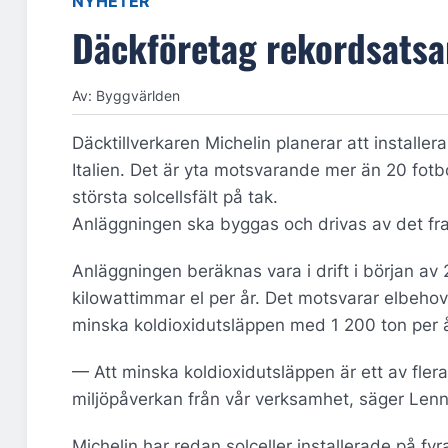
NYHETER
Däckföretag rekordsatsar
Av: Byggvärlden
Däcktillverkaren Michelin planerar att installer
Italien. Det är yta motsvarande mer än 20 fotbo
största solcellsfält på tak.
Anläggningen ska byggas och drivas av det fra
Anläggningen beräknas vara i drift i början av
kilowattimmar el per år. Det motsvarar elbehov
minska koldioxidutsläppen med 1 200 ton per å
— Att minska koldioxidutsläppen är ett av fler
miljöpåverkan från vår verksamhet, säger Lenn
Michelin har redan solceller installerade på fyr