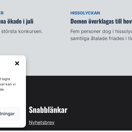
ER
HISSOLYCKAN
a ökade i juli
Domen överklagas till hov
största konkursen.
Fem personer dog i hissoly
samtliga åtalade friades i t
t lagra
ker kan vi
nte
Snabblänkar
llningar
Nyhetsbrev