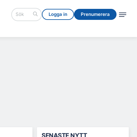
Logga in
Prenumerera
Logga in
Prenumerera
SENASTE NYTT