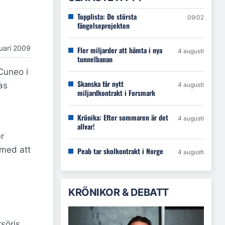
Topplista: De största
09:02
fängelseprojekten
uari 2009
Fler miljarder att hämta i nya
4 augusti
tunnelbanan
 Cuneo i
Skanska får nytt
as
4 augusti
miljardkontrakt i Forsmark
Krönika: Efter sommaren är det
4 augusti
allvar!
r
 med att
Peab tar skolkontrakt i Norge
4 augusti
KRÖNIKOR & DEBATT
rsörjs