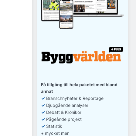
Få tillgång till hela paketet med bland
annat
✓
Branschnyheter & Reportage
✓
D
jupgående analyser
✓
Debatt
& Krönikor
✓
Pågeånde projekt
✓
Statistik
+ mycket mer