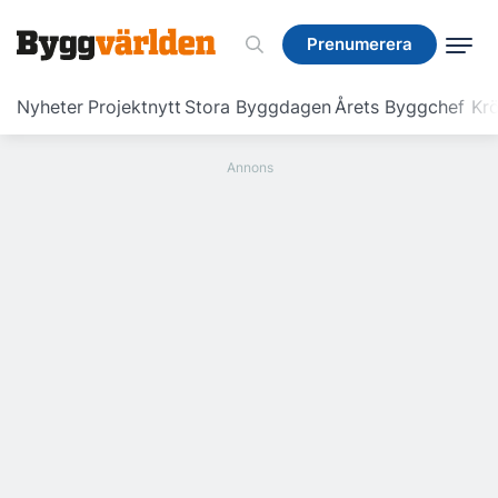
Prenumerera
Prenumerera
Nyheter
Projektnytt
Stora Byggdagen
Årets Byggchef
Krö