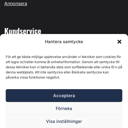
Annonsera
Kundservice
Hantera samtycke
Mina sidor
Kontakta oss
För att ge bästa möjliga upplevelse använder vi tekniker som cookies för
att lagra och/eller komma åt enhetsinformation. Genom att samtycke till
dessa tekniker kan vi behandla data som surfbeteende eller unika ID:n på
denna webbplats. Att inte samtycka eller återkalla samtycke kan
påverka vissa funktioner negativt.
Byggvärlden produceras av
Svenska Media i Ljusdal AB
,
Östernäsvägen 1, 827 32 Ljusdal, org.nr: 556625-6425 -
Acceptera
Ansvarig utgivare: Henrik Ekberg. Innehållet på denna
webbplats är upphovsrättsligt skyddat. Ange källa vid citering.
Förneka
Byggvärlden är en del av
Marknadsdatagruppen
.
Policy för datahantering, integritet och cookies
Visa inställningar