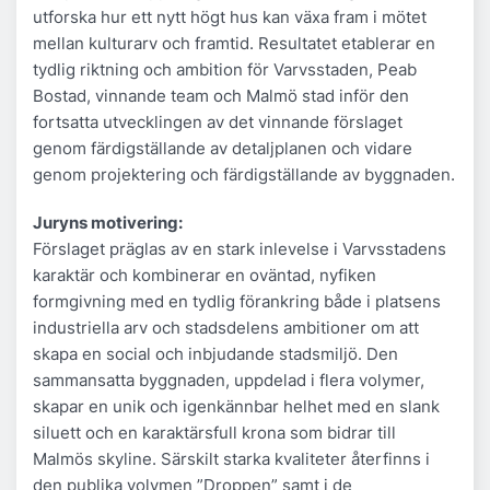
utforska hur ett nytt högt hus kan växa fram i mötet
mellan kulturarv och framtid. Resultatet etablerar en
tydlig riktning och ambition för Varvsstaden, Peab
Bostad, vinnande team och Malmö stad inför den
fortsatta utvecklingen av det vinnande förslaget
genom färdigställande av detaljplanen och vidare
genom projektering och färdigställande av byggnaden.
Juryns motivering:
Förslaget präglas av en stark inlevelse i Varvsstadens
karaktär och kombinerar en oväntad, nyfiken
formgivning med en tydlig förankring både i platsens
industriella arv och stadsdelens ambitioner om att
skapa en social och inbjudande stadsmiljö. Den
sammansatta byggnaden, uppdelad i flera volymer,
skapar en unik och igenkännbar helhet med en slank
siluett och en karaktärsfull krona som bidrar till
Malmös skyline. Särskilt starka kvaliteter återfinns i
den publika volymen ”Droppen” samt i de