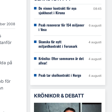
De vinner kontrakt för nya
08:45
sjukhuset i Kiruna
ober 2008
Peab renoverar för 154 miljoner
6 augusti
i Vasa
s
Skanska får nytt
tanför
4 augusti
miljardkontrakt i Forsmark
Krönika: Efter sommaren är det
4 augusti
llda på
allvar!
Peab tar skolkontrakt i Norge
4 augusti
bb för
an
KRÖNIKOR & DEBATT