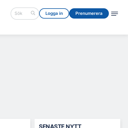
Logga in
Prenumerera
Logga in
Prenumerera
SENASTE NYTT