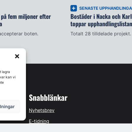
SENASTE UPPHANDLING
på fem miljoner efter
Bostäder i Nacka och Kar
a
toppar upphandlingslista
accepterar boten.
Totalt 28 tilldelade projekt.
t lagra
ker kan vi
nte
Snabblänkar
llningar
Nyhetsbrev
E-tidning