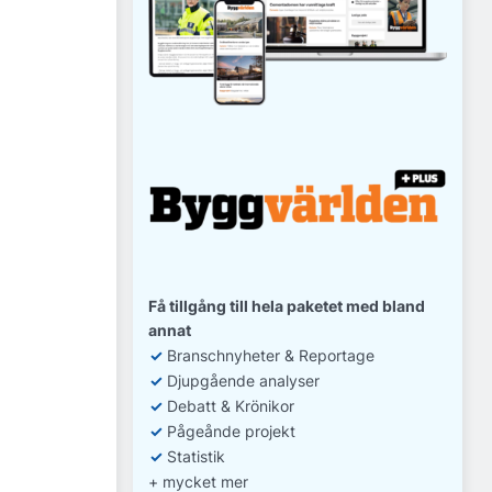
Få tillgång till hela paketet med bland
annat
✓
Branschnyheter & Reportage
✓
D
jupgående analyser
✓
Debatt
& Krönikor
✓
Pågeånde projekt
✓
Statistik
+ mycket mer