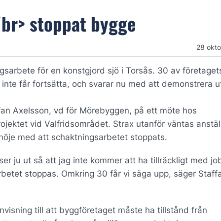
br> stoppat bygge
28 okt
arbete för en konstgjord sjö i Torsås. 30 av företaget
 inte får fortsätta, och svarar nu med att demonstrera u
fan Axelsson, vd för Mörebyggen, på ett möte hos
rojektet vid Valfridsområdet. Strax utanför väntas anstä
snöje med att schaktningsarbetet stoppats.
er ju ut så att jag inte kommer att ha tillräckligt med jo
rbetet stoppas. Omkring 30 får vi säga upp, säger Staff
isning till att byggföretaget måste ha tillstånd från