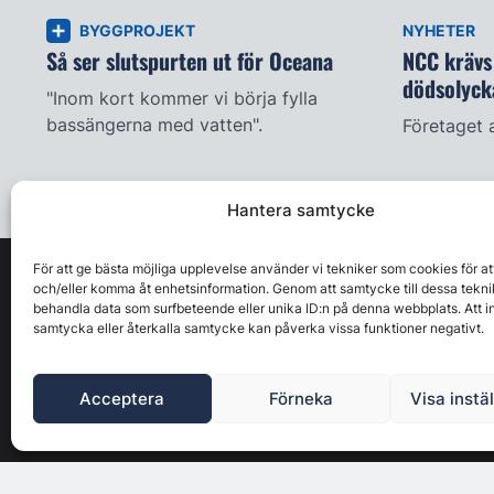
BYGGPROJEKT
NYHETER
Så ser slutspurten ut för Oceana
NCC krävs 
dödsolyck
"Inom kort kommer vi börja fylla
bassängerna med vatten".
Företaget 
Hantera samtycke
För att ge bästa möjliga upplevelse använder vi tekniker som cookies för at
och/eller komma åt enhetsinformation. Genom att samtycke till dessa tekni
behandla data som surfbeteende eller unika ID:n på denna webbplats. Att i
samtycka eller återkalla samtycke kan påverka vissa funktioner negativt.
Acceptera
Förneka
Visa instä
Byggbranschens ledande affärs- & nyhetsforum