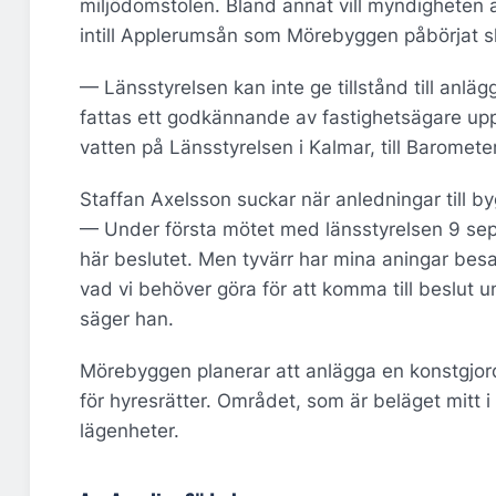
miljödomstolen. Bland annat vill myndigheten 
intill Applerumsån som Mörebyggen påbörjat s
— Länsstyrelsen kan inte ge tillstånd till an
fattas ett godkännande av fastighetsägare upp
vatten på Länsstyrelsen i Kalmar, till Baromete
Staffan Axelsson suckar när anledningar till b
— Under första mötet med länsstyrelsen 9 septe
här beslutet. Men tyvärr har mina aningar bes
vad vi behöver göra för att komma till beslut
säger han.
Mörebyggen planerar att anlägga en konstgjord
för hyresrätter. Området, som är beläget mitt i
lägenheter.