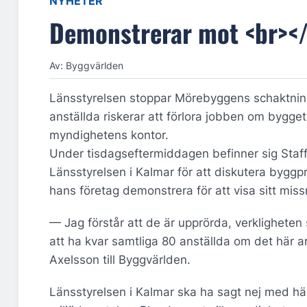
NYHETER
Demonstrerar mot <br></
Av: Byggvärlden
Länsstyrelsen stoppar Mörebyggens schaktnings
anställda riskerar att förlora jobben om bygget
myndighetens kontor.
Under tisdagseftermiddagen befinner sig Staf
Länsstyrelsen i Kalmar för att diskutera byggp
hans företag demonstrera för att visa sitt mis
— Jag förstår att de är upprörda, verkligheten s
att ha kvar samtliga 80 anställda om det här a
Axelsson till Byggvärlden.
Länsstyrelsen i Kalmar ska ha sagt nej med hänv