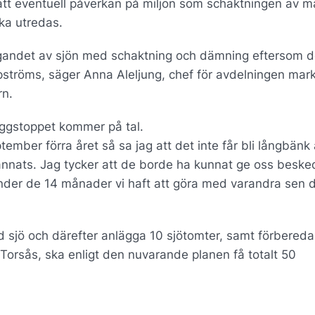
att eventuell påverkan på miljön som schaktningen av 
ka utredas.
läggandet av sjön med schaktning och dämning eftersom d
ströms, säger Anna Aleljung, chef för avdelningen mar
rn.
yggstoppet kommer på tal.
mber förra året så sa jag att det inte får bli långbänk
annats. Jag tycker att de borde ha kunnat ge oss besk
 under de 14 månader vi haft att göra med varandra sen 
 sjö och därefter anlägga 10 sjötomter, samt förbered
 Torsås, ska enligt den nuvarande planen få totalt 50