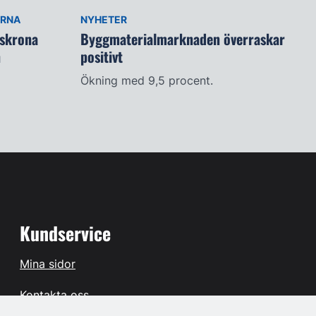
ARNA
NYHETER
lskrona
Byggmaterialmarknaden överraskar
n
positivt
Ökning med 9,5 procent.
Kundservice
Mina sidor
Kontakta oss