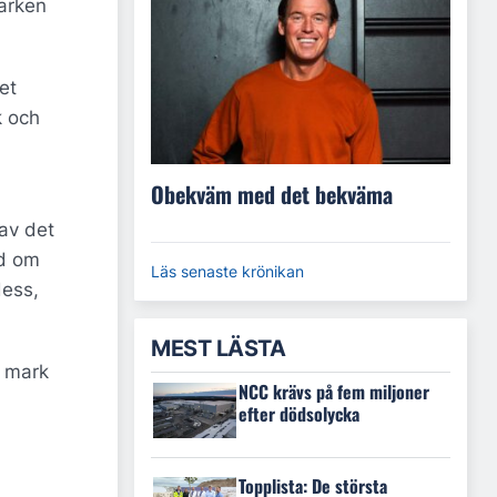
marken
et
k och
Obekväm med det bekväma
 av det
ed om
Läs senaste krönikan
dess,
MEST LÄSTA
a mark
NCC krävs på fem miljoner
efter dödsolycka
Topplista: De största