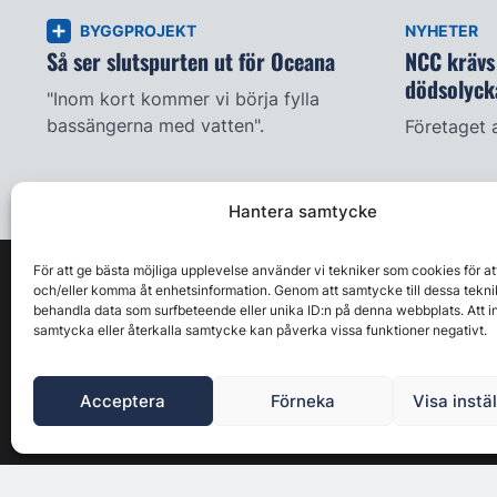
BYGGPROJEKT
NYHETER
Så ser slutspurten ut för Oceana
NCC krävs 
dödsolyck
"Inom kort kommer vi börja fylla
bassängerna med vatten".
Företaget 
Hantera samtycke
För att ge bästa möjliga upplevelse använder vi tekniker som cookies för at
och/eller komma åt enhetsinformation. Genom att samtycke till dessa tekni
behandla data som surfbeteende eller unika ID:n på denna webbplats. Att i
samtycka eller återkalla samtycke kan påverka vissa funktioner negativt.
Acceptera
Förneka
Visa instä
Byggbranschens ledande affärs- & nyhetsforum