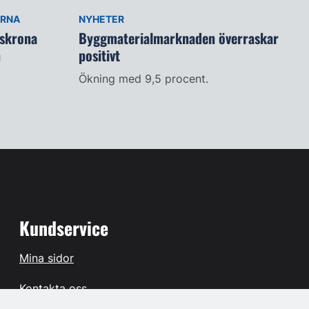
ARNA
NYHETER
lskrona
Byggmaterialmarknaden överraskar
n
positivt
Ökning med 9,5 procent.
Kundservice
Mina sidor
Kontakta oss