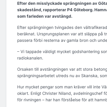
Efter den misslyckade sprängningen av Göt
skadestånd, rapporterar P4 Göteborg. Hamn
som farleden var avstängd.
Efter sprängningen tvingades den vältrafikera
beräknat. Ursprungsplanen var att släppa på t
passera förbi resterna av gamla bron och unde
– Vi tappade väldigt mycket godshantering som 
radiokanalen.
Orsaken till avstängningen var att stora beton
sprängningsarbetet utreds nu av Skanska, som 
Hur mycket pengar som man kräver vill inte V
oklart. Enligt Christer Niland, avdelningschef 
för rivningen – har han förståelse för att hamnb