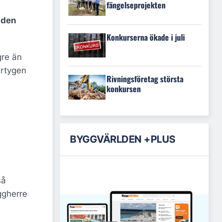
fängelseprojekten
iden
Konkurserna ökade i juli
gre än
artygen
Rivningsföretag största
konkursen
BYGGVÄRLDEN +PLUS
så
yggherre