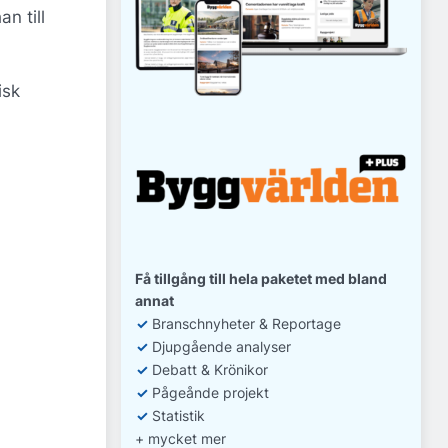
n till
isk
Få tillgång till hela paketet med bland
annat
✓
Branschnyheter & Reportage
✓
D
jupgående analyser
✓
Debatt
& Krönikor
✓
Pågeånde projekt
✓
Statistik
+ mycket mer