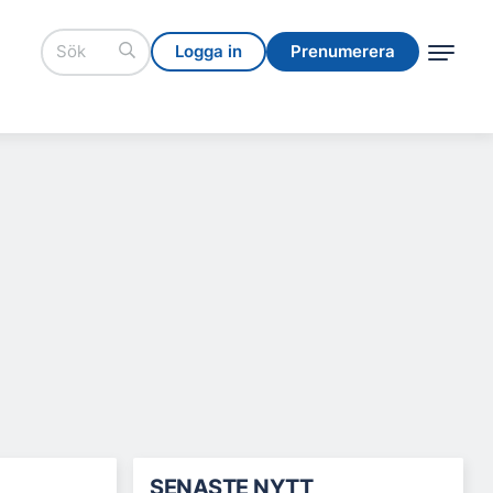
Logga in
Prenumerera
Logga in
Prenumerera
SENASTE NYTT