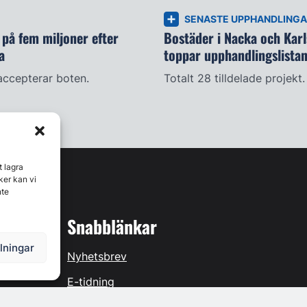
SENASTE UPPHANDLING
på fem miljoner efter
Bostäder i Nacka och Kar
a
toppar upphandlingslista
accepterar boten.
Totalt 28 tilldelade projekt.
t lagra
ker kan vi
nte
Snabblänkar
llningar
Nyhetsbrev
E-tidning