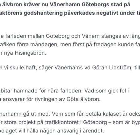
a älvbron kräver nu Vänerhamn Göteborgs stad på
aktörens godshantering påverkades negativt under t
de farleden mellan Göteborg och Vänern stängas av län
rafiken förra måndagen, men först på fredagen kunde f
r nya Hisingsbron.
vi skulle haft, säger Vänerhams vd Göran Lidström, till
gbitar hamnade för nära farleden. Vad som gick fel i
ansvarar för rivningen av Göta älvbron.
änerhamn gå ut med. Vem som får betala kalaset är ock
för stora projekt på trafikkontoret i Göteborg – som är b
olaget vill hålla någon ansvarig i ärendet.