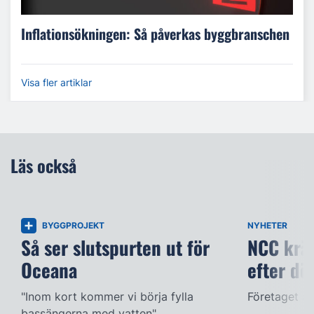
Inflationsökningen: Så påverkas byggbranschen
Visa fler artiklar
Läs också
BYGGPROJEKT
NYHETER
Så ser slutspurten ut för
NCC kräv
Oceana
efter dö
"Inom kort kommer vi börja fylla
Företaget ac
bassängerna med vatten".