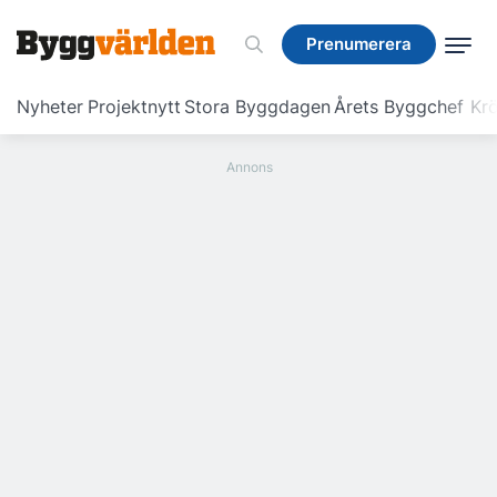
Prenumerera
Prenumerera
Nyheter
Projektnytt
Stora Byggdagen
Årets Byggchef
Krö