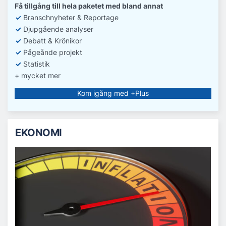
Få tillgång till hela paketet med bland annat
✓
Branschnyheter & Reportage
✓
D
jupgående analyser
✓
Debatt
& Krönikor
✓
Pågeånde projekt
✓
Statistik
+ mycket mer
Kom igång med +Plus
EKONOMI