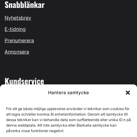
Snabblänkar
Nyhetsbrev
E-tidning
Prenumerera
Annonsera
Kundservice
Hantera samtycke
Mina sidor
Kontakta oss
För att ge bästa möjliga upplevelse använder vi tekniker som cookies för
att lagra och/eller komma åt enhetsinformation. Genom att samtycke till
dessa tekniker kan vi behandla data som surfbeteende eller unika ID:n på
denna webbplats. Att inte samtycka eller återkalla samtycke kan
påverka vissa funktioner negativt.