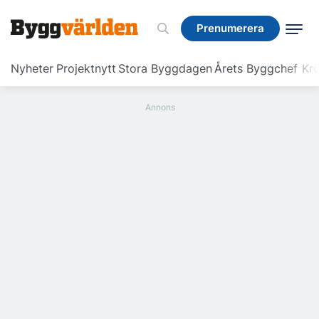
Prenumerera
Prenumerera
Nyheter
Projektnytt
Stora Byggdagen
Årets Byggchef
Krö