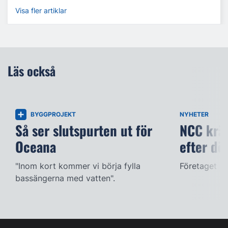
Visa fler artiklar
Läs också
BYGGPROJEKT
NYHETER
Så ser slutspurten ut för
NCC kräv
Oceana
efter dö
"Inom kort kommer vi börja fylla
Företaget ac
bassängerna med vatten".