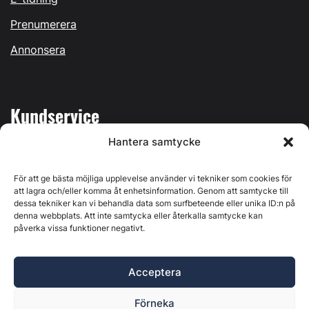
Prenumerera
Annonsera
Kundservice
Hantera samtycke
Mina sidor
Kontakta oss
För att ge bästa möjliga upplevelse använder vi tekniker som cookies för
att lagra och/eller komma åt enhetsinformation. Genom att samtycke till
dessa tekniker kan vi behandla data som surfbeteende eller unika ID:n på
denna webbplats. Att inte samtycka eller återkalla samtycke kan
påverka vissa funktioner negativt.
Byggvärlden produceras av
Svenska Media i Ljusdal AB
,
Östernäsvägen 1, 827 32 Ljusdal, org.nr: 556625-6425 -
Acceptera
Ansvarig utgivare: Henrik Ekberg. Innehållet på denna
webbplats är upphovsrättsligt skyddat. Ange källa vid citering.
Förneka
Byggvärlden är en del av
Marknadsdatagruppen
.