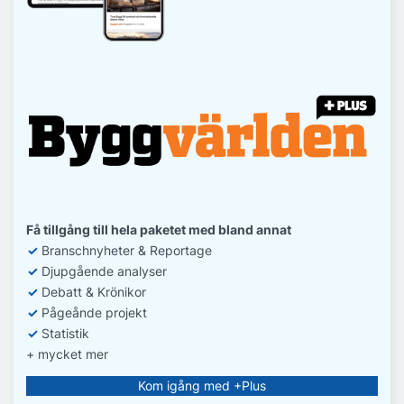
Få tillgång till hela paketet med bland annat
✓
Branschnyheter & Reportage
✓
D
jupgående analyser
✓
Debatt
& Krönikor
✓
Pågeånde projekt
✓
Statistik
+ mycket mer
Kom igång med +Plus