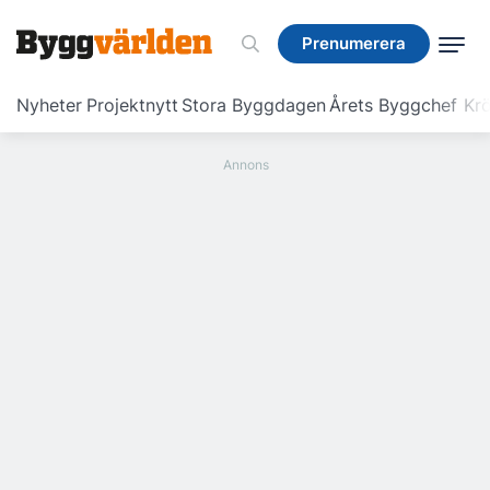
Prenumerera
Prenumerera
Nyheter
Projektnytt
Stora Byggdagen
Årets Byggchef
Krö