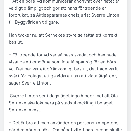
– Att en börs-vd kommunicerar anonymt över nätet är
väldigt olämpligt och gör att hans förtroende är
förbrukat, sa Aktiespararnas chefsjurist Sverre Linton
till Byggvärlden tidigare.
Han tycker nu att Sernekes styrelse fattat ett korrekt
beslut.
– Förtroende för vd var så pass skadat och han hade
visat på ett omdöme som inte lämpar sig för en börs-
vd. Det här var ett ofrånkomligt beslut, det hade varit
svårt för bolaget att gå vidare utan att vidta åtgärder,
säger Sverre Linton.
Sverre Linton ser i dagsläget inga hinder mot att Ola
Serneke ska fokusera på stadsutveckling i bolaget
Serneke Invest.
– Det är bra att man använder en persons kompetens
där den gör sig bäst. Om något ytterligare sedan skulle