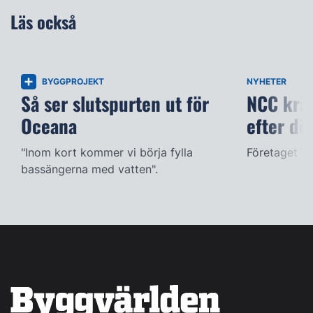
Läs också
BYGGPROJEKT
NYHETER
Så ser slutspurten ut för
NCC kräv
Oceana
efter dö
"Inom kort kommer vi börja fylla
Företaget ac
bassängerna med vatten".