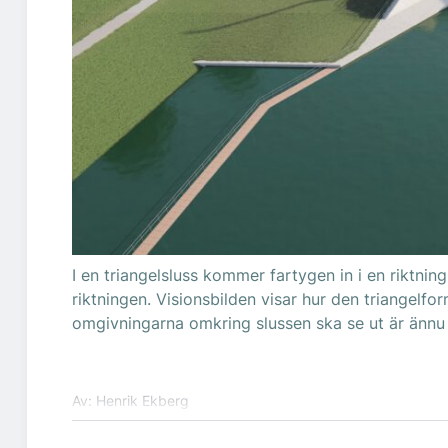
I en triangelsluss kommer fartygen in i en riktnin
riktningen. Visionsbilden visar hur den triangelf
omgivningarna omkring slussen ska se ut är ännu in
Av: Henrik Ekberg