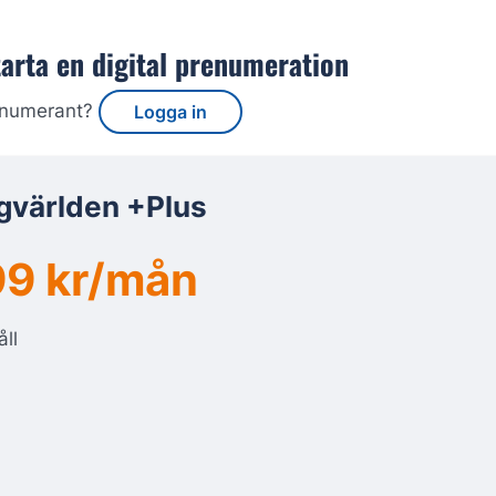
tarta en digital prenumeration
enumerant?
Logga in
gvärlden +Plus
9 kr/mån
åll