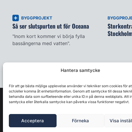
BYGGPROJEKT
BYGGPROJ
Så ser slutspurten ut för Oceana
Storkontra
Stockhol
"Inom kort kommer vi börja fylla
bassängerna med vatten".
Hantera samtycke
För att ge bästa möjliga upplevelse använder vi tekniker som cookies för at
och/eller komma åt enhetsinformation. Genom att samtycke till dessa tekni
behandla data som surfbeteende eller unika ID:n på denna webbplats. Att i
samtycka eller återkalla samtycke kan påverka vissa funktioner negativt.
Acceptera
Förneka
Visa instä