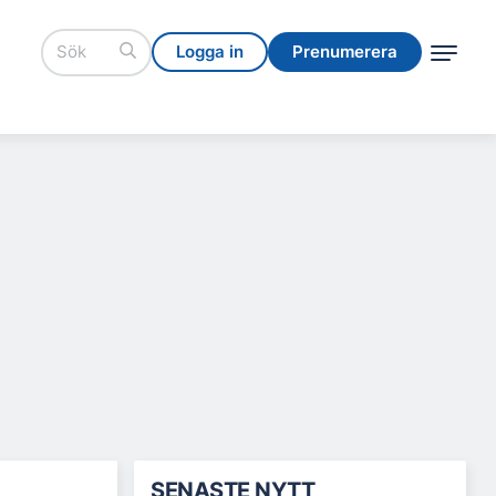
Logga in
Prenumerera
Logga in
Prenumerera
SENASTE NYTT