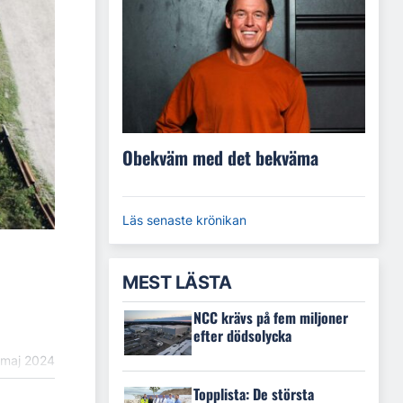
Obekväm med det bekväma
Läs senaste krönikan
MEST LÄSTA
NCC krävs på fem miljoner
efter dödsolycka
 maj 2024
Topplista: De största