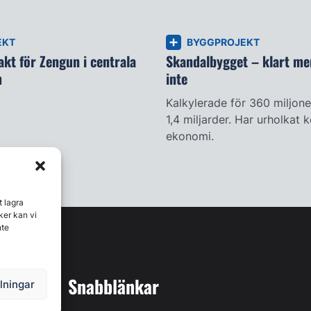
EKT
BYGGPROJEKT
kt för Zengun i centrala
Skandalbygget – klart me
m
inte
Kalkylerade för 360 miljone
1,4 miljarder. Har urholka
ekonomi.
t lagra
ker kan vi
nte
Snabblänkar
llningar