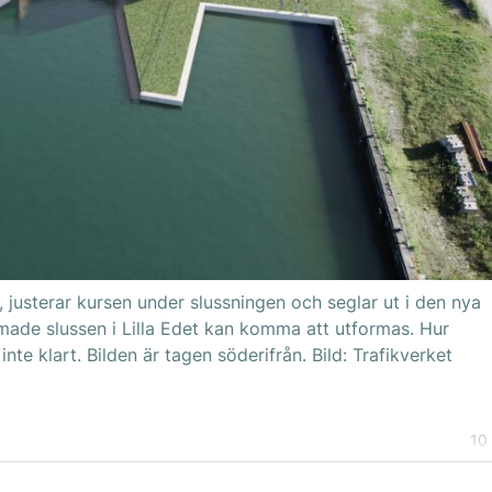
g, justerar kursen under slussningen och seglar ut i den nya
ormade slussen i Lilla Edet kan komma att utformas. Hur
te klart. Bilden är tagen söderifrån. Bild: Trafikverket
10