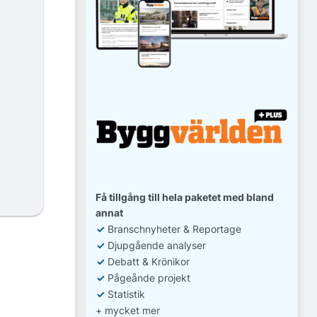
Få tillgång till hela paketet med bland
annat
✓
Branschnyheter & Reportage
✓
D
jupgående analyser
✓
Debatt
& Krönikor
✓
Pågeånde projekt
✓
Statistik
+ mycket mer