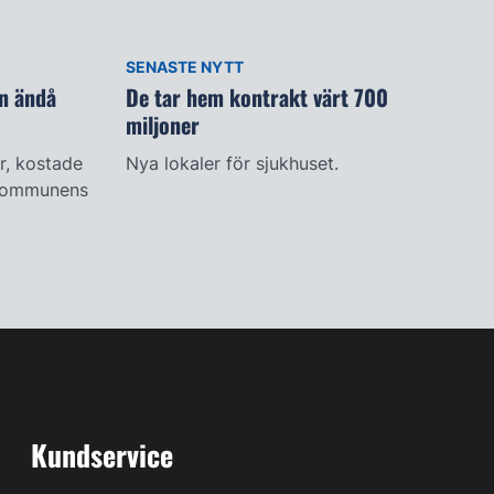
SENASTE NYTT
n ändå
De tar hem kontrakt värt 700
miljoner
r, kostade
Nya lokaler för sjukhuset.
t kommunens
Kundservice